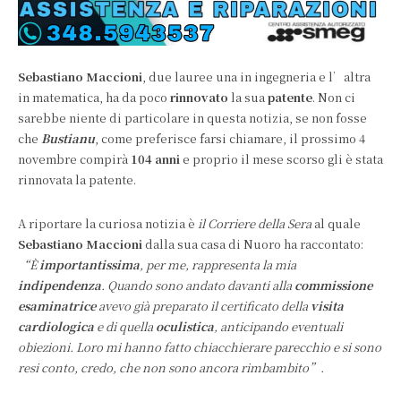
Sebastiano Maccioni
, due lauree una in ingegneria e l’altra
in matematica, ha da poco
rinnovato
la sua
patente
. Non ci
sarebbe niente di particolare in questa notizia, se non fosse
che
Bustianu
, come preferisce farsi chiamare, il prossimo 4
novembre compirà
104 anni
e proprio il mese scorso gli è stata
rinnovata la patente.
A riportare la curiosa notizia è
il Corriere della Sera
al quale
Sebastiano Maccioni
dalla sua casa di Nuoro ha raccontato:
“È
importantissima
, per me, rappresenta la mia
indipendenza
. Quando sono andato davanti alla
commissione
esaminatrice
avevo già preparato il certificato della
visita
cardiologica
e di quella
oculistica
, anticipando eventuali
obiezioni. Loro mi hanno fatto chiacchierare parecchio e si sono
resi conto, credo, che non sono ancora rimbambito”.