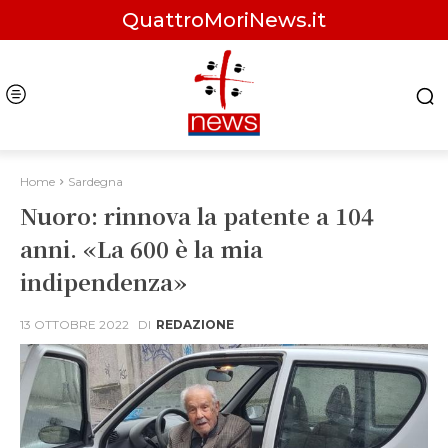
QuattroMoriNews.it
Home
Sardegna
Nuoro: rinnova la patente a 104
anni. «La 600 è la mia
indipendenza»
13 OTTOBRE 2022
DI
REDAZIONE