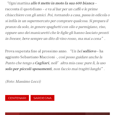
“Ogni mattina
alle 8 mette in moto la sua 600 bianca
–
racconta il quotidiano –
e va al bar per un caffè
e le prime
chiacchiere con gli amici. Poi, tornando a casa, passa in edicola o
si infila in un supermercato per comprare qualcosa. Si prepara il
pranzo da solo, in genere spaghetti con olio e parmigiano, riso,
oppure uno dei manicaretti che le figlie gli hanno lasciato pronti
in freezer, beve sempre un dito di vino rosso, ma mai a cena”.
Prova superata fino al prossimo anno.
“Un bel
sollievo
– ha
aggiunto Sebastiano Maccioni -,
così posso guidare anche la
Punto che tengo a
Cagliari
, nell’altra mia casa: pure lì, la uso
solo per piccoli sposamenti
, non faccio mai tragitti lunghi”
.
(Foto: Massimo Locci)
CENTENARI
SARDEGNA