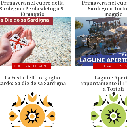
Primavera nel cuore della
Primavera nel cuo
Sardegna: Perdasdefogu 9-
Sardegna: Tortol
10 maggio
maggio
CULTURA ED EVENTI
CULTURA ED EVEN
La Festa dell’orgoglio
Lagune Apert
sardo: Sa die de sa Sardigna
appuntamento il 1
a Tortolì