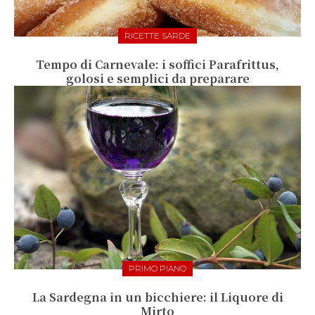
RICETTE SARDE
Tempo di Carnevale: i soffici Parafrittus,
golosi e semplici da preparare
PRIMO PIANO
La Sardegna in un bicchiere: il Liquore di
Mirto