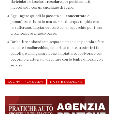
sbriciolata
e lasciarla
rosolare
per pochi minuti,
mescolando con un cucchiaio di legno.
Aggiungere quindi la
passata
e il
concentrato di
pomodoro
diluito in una tazzina di acqua tiepida con
lo
zafferano
. Lasciar cuocere con il coperchio per
1 ora
circa, sempre a fuoco basso.
Far bollire abbondante acqua salata in una pentola e fate
cuocere i
malloreddus
, scolarli al dente, trasferirli in
padella, e amalgamare bene. Impiattare, spolverare con
pecorino
grattugiato, decorare con le foglie di
basilico
e
servire.
CUCINA TIPICA SARDA
RICETTE SARDEGNA