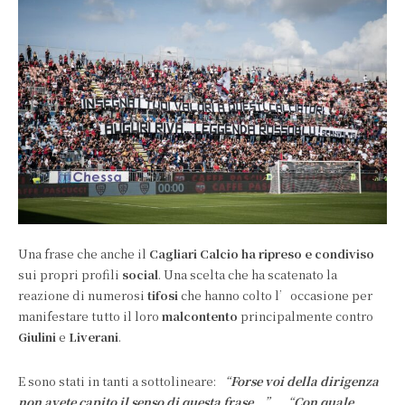
Una frase che anche il
Cagliari Calcio ha ripreso e condiviso
sui propri profili
social
. Una scelta che ha scatenato la
reazione di numerosi
tifosi
che hanno colto l’occasione per
manifestare tutto il loro
malcontento
principalmente contro
Giulini
e
Liverani
.
E sono stati in tanti a sottolineare:
“
Forse voi della dirigenza
non avete capito il senso di questa frase
…”
,
“
Con quale