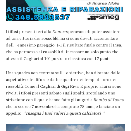
I
tifosi
presenti ieri alla
Domus
speravano di poter assistere
ad una vittoria dei
rossoblù
ma si sono dovuti accontentare
dell’ennesimo
pareggio
. 1-1 il risultato finale contro il
Pisa
,
che ha permesso ai
rossoblù
di incassare
un solo punto
che
attesta il
Cagliari
al
10° posto
in classifica con
17 punti
.
Una squadra non centrata sull’obiettivo, ben distante dalle
aspettative
dei
tifosi
e dalle squadre dei tempi d’oro dei
rossoblù
. Come il
Cagliari di Gigi Riva
. E proprio a
lui
si sono
rivolti i
tifosi
presenti sabato sugli spalti, srotolando uno
striscione
con il quale hanno fatto gli
auguri
a
Rombo di Tuono
che lo scorso
7 novembre
ha compiuto
78 anni
, e lanciato un
appello
:
“
Insegna i tuoi valori a questi calciatori
“
.