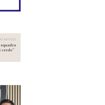
XT ARTICLE
 squadra
ci crede”