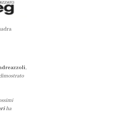
uadra
ndreazzoli
,
 dimostrato
ossimi
ari
ha