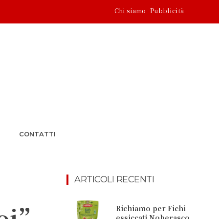
Chi siamo
Pubblicità
CONTATTI
ARTICOLI RECENTI
noi”
Richiamo per Fichi
essiccati Noberasco