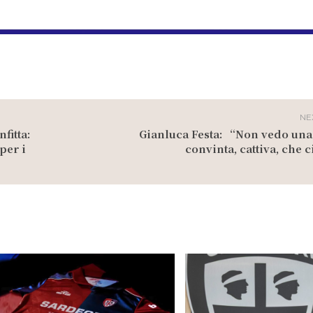
NE
fitta:
Gianluca Festa: “Non vedo una
per i
convinta, cattiva, che 