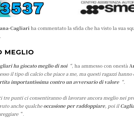
ana-Cagliari
ha commentato la sfida che ha visto la sua sq
.
O MEGLIO
agliari ha giocato meglio di noi
“
, ha ammesso con onestà
A
so il tipo di calcio che piace a me, ma questi ragazzi hanno
rtita importantissima contro un avversario di valore
“.
 tre punti ci consentiranno di lavorare ancora meglio nei pr
 avuto anche qualche
occasione per raddoppiare
, poi il
Cagli
areggiare
“.