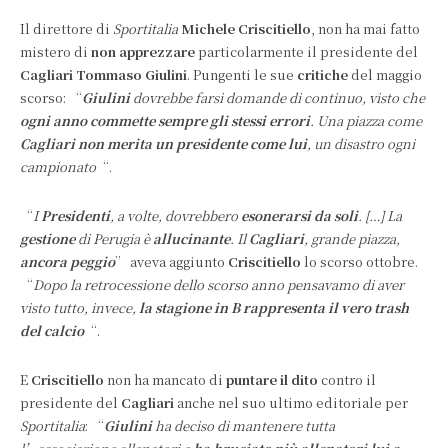
Il direttore di
Sportitalia
Michele Criscitiello
, non ha mai fatto
mistero di
non apprezzare
particolarmente il presidente del
Cagliari Tommaso Giulini
. Pungenti le sue
critiche
del maggio
scorso: “
Giulini
dovrebbe farsi domande di continuo, visto che
ogni anno commette sempre gli stessi errori
. Una piazza come
Cagliari non merita un presidente come lui
, un disastro ogni
campionato
“.
“
I
Presidenti
, a volte, dovrebbero
esonerarsi da soli
. […] La
gestione
di Perugia è
allucinante
. Il
Cagliari
, grande piazza,
ancora peggio
” aveva aggiunto
Criscitiello
lo scorso ottobre.
“
Dopo la retrocessione dello scorso anno pensavamo di aver
visto tutto, invece,
la stagione in B rappresenta il vero trash
del calcio
“.
E
Criscitiello
non ha mancato di
puntare il dito
contro il
presidente del
Cagliari
anche nel suo ultimo editoriale per
Sportitalia
: “
Giulini
ha deciso di mantenere tutta