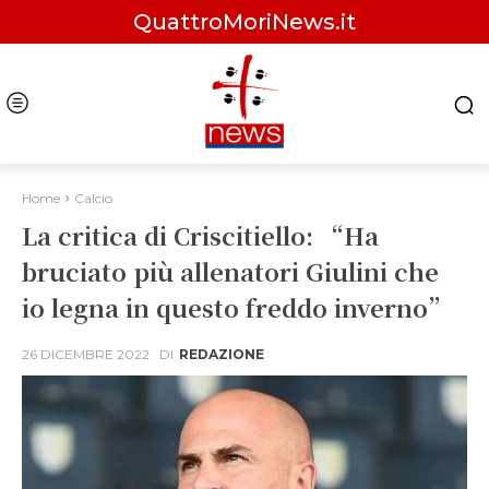
QuattroMoriNews.it
Home
Calcio
La critica di Criscitiello: “Ha
bruciato più allenatori Giulini che
io legna in questo freddo inverno”
26 DICEMBRE 2022
DI
REDAZIONE