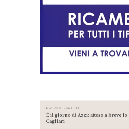
PREVIOUS ARTICLE
È il giorno di Azzi: atteso a breve lo
Cagliari