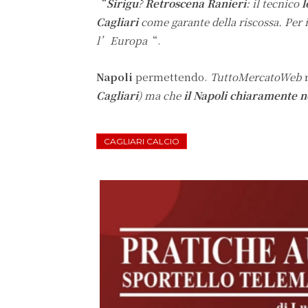
“
Sirigu
?
Retroscena Ranieri
: il tecnico
l
Cagliari
come garante della riscossa. Per 
l’Europa
“.
Napoli
permettendo.
TuttoMercatoWeb
Cagliari
) ma che
il Napoli chiaramente 
CAGLIARI CALCIO