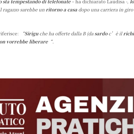
o sta tempestando di telefonate
– ha dichiarato Laudisa -,
l
il ragazzo sarebbe un
ritorno a casa
dopo una carriera in giro
riferisce:
“
Sirigu
che ha offerte dalla B (da
sardo
c’è il
rich
non vorrebbe liberare
“.