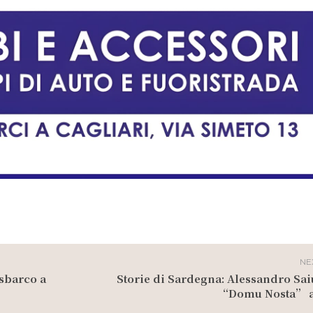
NE
 sbarco a
Storie di Sardegna: Alessandro Saiu
“Domu Nosta” a