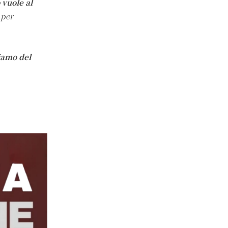
o vuole al
 per
iamo del