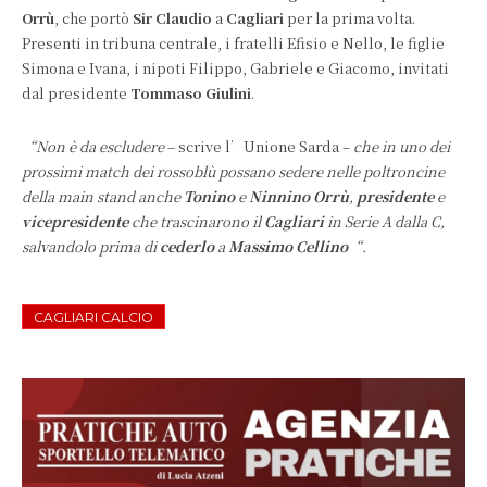
Orrù
, che portò
Sir Claudio
a
Cagliari
per la prima volta.
Presenti in tribuna centrale, i fratelli Efisio e Nello, le figlie
Simona e Ivana, i nipoti Filippo, Gabriele e Giacomo, invitati
dal presidente
Tommaso Giulini
.
“Non è da escludere
– scrive l’Unione Sarda –
che in uno dei
prossimi match dei rossoblù possano sedere nelle poltroncine
della main stand anche
Tonino
e
Ninnino Orrù
,
presidente
e
vicepresidente
che trascinarono il
Cagliari
in Serie A dalla C,
salvandolo prima di
cederlo
a
Massimo Cellino
“.
CAGLIARI CALCIO