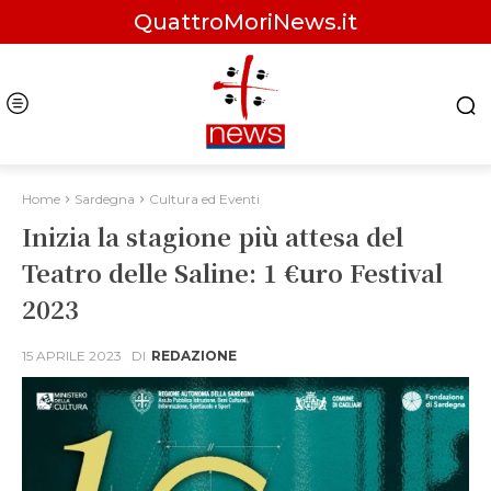
QuattroMoriNews.it
Home
Sardegna
Cultura ed Eventi
Inizia la stagione più attesa del
Teatro delle Saline: 1 €uro Festival
2023
15 APRILE 2023
DI
REDAZIONE