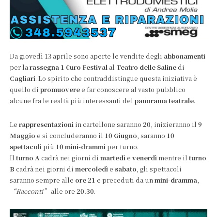
Da giovedì 13 aprile sono aperte le vendite degli
abbonamenti
per la
rassegna 1 €uro Festival
al
Teatro delle Saline
di
Cagliari
. Lo spirito che contraddistingue questa iniziativa è
quello di
promuovere
e far conoscere al vasto pubblico
alcune fra le realtà più interessanti del
panorama teatrale
.
Le
rappresentazioni
in cartellone saranno
20
, inizieranno il
9
Maggio
e si concluderanno il
10 Giugno
, saranno
10
spettacoli
più
10 mini-drammi
per turno.
Il
turno A
cadrà nei giorni di
martedì
e
venerdì
mentre il
turno
B
cadrà nei giorni di
mercoledì
e
sabato
, gli spettacoli
saranno sempre alle
ore 21
e preceduti da un
mini-dramma
,
“Racconti”
alle ore
20.30
.