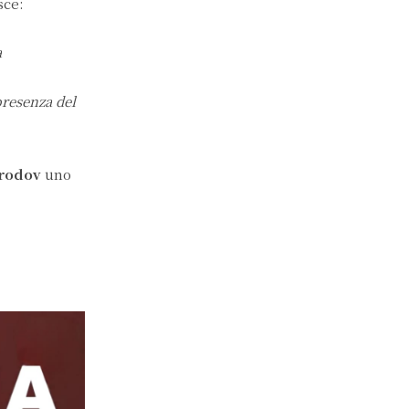
sce:
a
presenza del
rodov
uno