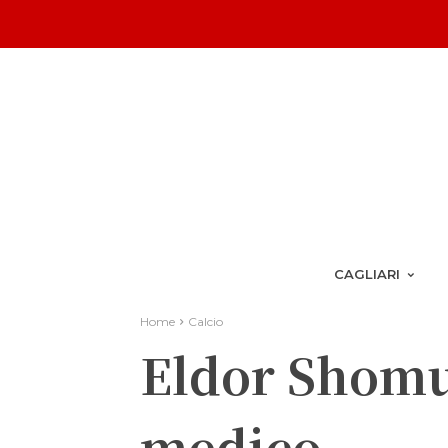
CAGLIARI
Home
Calcio
Eldor Shomu
medico