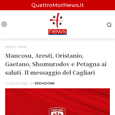
QuattroMoriNews.it
Home
Calcio
Mancosu, Aresti, Oristanio,
Gaetano, Shomurodov e Petagna ai
saluti. Il messaggio del Cagliari
1 LUGLIO 2024
DI
REDAZIONE