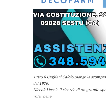
Tutto il
Cagliari Calcio
piange la
scompa
del
1970
.
Niccolai
lascia il ricordo di un
grande spo
voler bene.