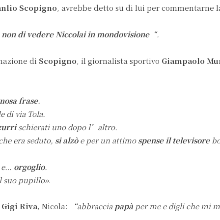
nlio Scopigno
, avrebbe detto su di lui per commentarne 
a
non di vedere Niccolai in mondovisione
“.
rmazione di
Scopigno
, il giornalista sportivo
Giampaolo Mu
mosa frase
.
e di via Tola.
zurri
schierati uno dopo l’altro.
 che era seduto,
si alzò
e per un attimo
spense il televisore
bo
e
e…
orgoglio
.
l suo pupillo»
.
i
Gigi Riva
, Nicola:
“abbraccia
papà
per me e digli che mi 