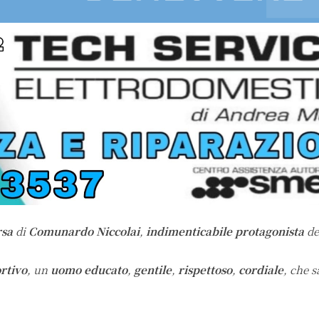
rsa
di
Comunardo Niccolai
,
indimenticabile protagonista
de
rtivo
, un
uomo educato
,
gentile
,
rispettoso
,
cordiale
, che s