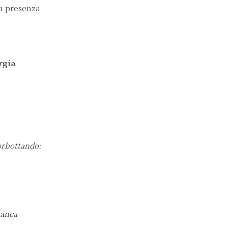
la presenza
rgia
rbottando:
manca