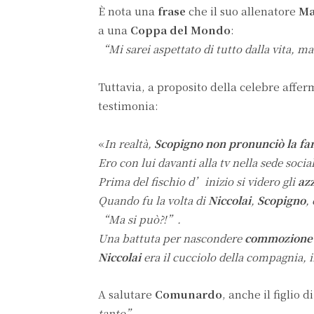
È nota una
frase
che il suo allenatore
Ma
a una
Coppa del Mondo
:
“Mi sarei aspettato di tutto dalla vita, m
Tuttavia, a proposito della celebre affe
testimonia:
«
In realtà,
Scopigno non pronunciò la fa
Ero con lui davanti alla tv nella sede social
Prima del fischio d’inizio si videro gli
az
Quando fu la volta di
Niccolai
,
Scopigno
,
“Ma si può?!”.
Una battuta per nascondere
commozion
Niccolai
era il cucciolo della compagnia, i
A salutare
Comunardo
, anche il figlio d
tanto”.