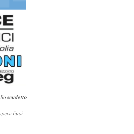
llo
scudetto
apeva farsi