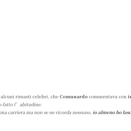
, alcuni rimasti celebri, che
Comunardo
commentava con
i
o fatto l’abitudine.
ima carriera ma non se ne ricorda nessuno,
io almeno ho lasc