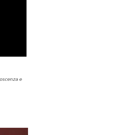
𝘰𝘴𝘤𝘦𝘯𝘻𝘢 𝘦