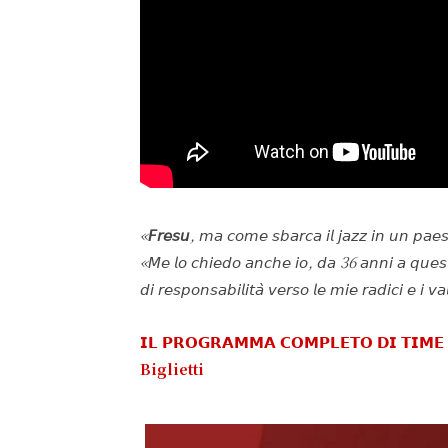
«
𝘍𝘳𝘦𝘴𝘶
, 𝘮𝘢 𝘤𝘰𝘮𝘦 𝘴𝘣𝘢𝘳𝘤𝘢 𝘪𝘭 𝘫𝘢𝘻𝘻 𝘪𝘯 𝘶𝘯 𝘱𝘢𝘦
«𝘔𝘦 𝘭𝘰 𝘤𝘩𝘪𝘦𝘥𝘰 𝘢𝘯𝘤𝘩𝘦 𝘪𝘰, 𝘥𝘢 36 𝘢𝘯𝘯𝘪 𝘢 𝘲𝘶𝘦𝘴𝘵
𝘥𝘪 𝘳𝘦𝘴𝘱𝘰𝘯𝘴𝘢𝘣𝘪𝘭𝘪𝘵𝘢̀ 𝘷𝘦𝘳𝘴𝘰 𝘭𝘦 𝘮𝘪𝘦 𝘳𝘢𝘥𝘪𝘤𝘪 𝘦 𝘪 𝘷
𝗜𝗟 𝗣𝗥𝗢𝗚𝗥𝗔𝗠𝗠𝗔 𝗖𝗢𝗠𝗣𝗟𝗘𝗧𝗢 𝗗𝗜 𝗧𝗜𝗠𝗘 
Biglietti