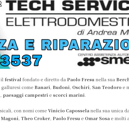
 il
festival
fondato e diretto da
Paolo Fresu
nella sua
Berc
ni galluresi come
Banari
,
Budoni
,
Oschiri
,
San Teodoro
e m
i
,
paesaggi campestri
e
scorci marini
.
sicali, con nomi come
Vinicio Capossela
nella sua unica da
i Magoni
,
Theo Croker
,
Paolo Fresu
e
Omar Sosa
e molti a