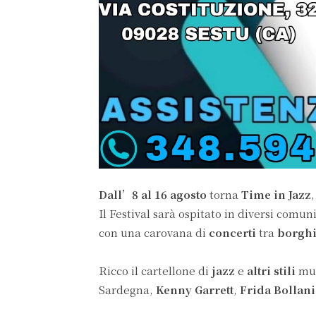
Dall’8 al 16 agosto
torna
Time in Jazz
,
Il Festival sarà ospitato in diversi comu
con una carovana di
concerti
tra
borgh
Ricco il cartellone di
jazz
e
altri stili
mu
Sardegna,
Kenny Garrett
,
Frida Bollan