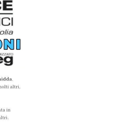
hidda
.
olti altri,
ta in
ltri.