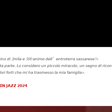
𝘴𝘪𝘯𝘰 𝘥𝘪 2𝘮𝘪𝘭𝘢 𝘦 500 𝘢𝘯𝘪𝘮𝘦 𝘥𝘦𝘭𝘭’𝘦𝘯𝘵𝘳𝘰𝘵𝘦𝘳𝘳𝘢 𝘴𝘢𝘴𝘴𝘢𝘳𝘦𝘴𝘦?»
 𝘱𝘢𝘳𝘵𝘦. 𝘓𝘰 𝘤𝘰𝘯𝘴𝘪𝘥𝘦𝘳𝘰 𝘶𝘯 𝘱𝘪𝘤𝘤𝘰𝘭𝘰 𝘮𝘪𝘳𝘢𝘤𝘰𝘭𝘰, 𝘶𝘯 𝘴𝘦𝘨𝘯𝘰 𝘥𝘪 𝘳𝘪𝘤𝘰
𝘢𝘭𝘰𝘳𝘪 𝘧𝘰𝘳𝘵𝘪 𝘤𝘩𝘦 𝘮𝘪 𝘩𝘢 𝘵𝘳𝘢𝘴𝘮𝘦𝘴𝘴𝘰 𝘭𝘢 𝘮𝘪𝘢 𝘧𝘢𝘮𝘪𝘨𝘭𝘪𝘢»
.
𝗡 𝗝𝗔𝗭𝗭 𝟮𝟬𝟮𝟰