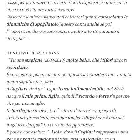
passo per promuovere un certo tipo di rapporto e conoscenza
che poi può aiutare tutti sul campo.
Sia io che il mister siamo stati calciatori quindi
conosciamo le
dinamiche di spogliatoio
, questo conta anche se poi
l’approccio deve essere sempre molto attento curando il
dettaglio”.
DI NUOVO IN SARDEGNA
“Fu una
stagione
(2009-2010)
molto bella
, che i
tifosi
ancora
ricordano
.
È vero, giocai poco, ma non per questo la considero un’annata
meno significativa, anzi.
A
Cagliari
vissi un’
esperienza indimenticabile
, nel
2010
nacque il
mio primo figlio
, quindi il
ricordo
è
forte
sia per me
che per mia moglie.
In
Sardegna
ritrovai, tra l’altro, alcuni ex compagni di
avventure precedenti, conobbi
mister Allegri
che è uno dei
migliori e dai quali ho cercato di apprendere.
E poi ho conosciuto l’
Isola
, dove il
Cagliari
rappresenta una
vera e propria ragione di vita
,
una Nazionale
con un