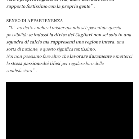
rapporto fortissimo con la propria gente
”.
SENSO DI APPARTENENZA
“L’ho detto anche al mister quando si è paventata questa
possibilità:
se indossi la divisa del Cagliari non sei solo in una
squadra di calcio ma rappresenti una regione intera
, una
sorta di nazione, e questo significa tantissimo.
Noi non possiamo fare altro che
lavorare duramente
e metterci
la
stessa passione dei tifosi
per regalare loro delle
soddisfazioni”.