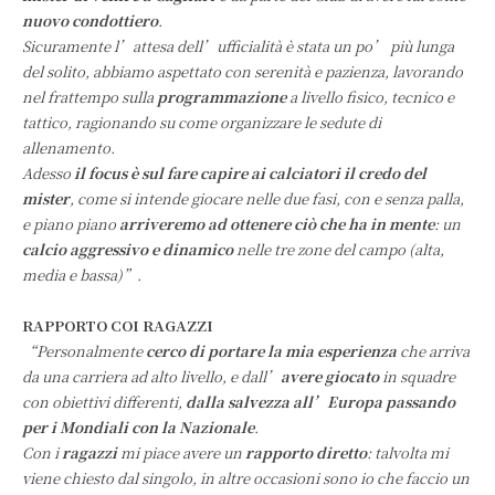
nuovo condottiero
.
Sicuramente l’attesa dell’ufficialità è stata un po’ più lunga
del solito, abbiamo aspettato con serenità e pazienza, lavorando
nel frattempo sulla
programmazione
a livello fisico, tecnico e
tattico, ragionando su come organizzare le sedute di
allenamento.
Adesso
il focus è sul fare capire ai calciatori il credo del
mister
, come si intende giocare nelle due fasi, con e senza palla,
e piano piano
arriveremo ad ottenere ciò che ha in mente
: un
calcio aggressivo e dinamico
nelle tre zone del campo (alta,
media e bassa)”.
RAPPORTO COI RAGAZZI
“Personalmente
cerco di portare la mia esperienza
che arriva
da una carriera ad alto livello, e dall’
avere giocato
in squadre
con obiettivi differenti,
dalla salvezza all’Europa passando
per i Mondiali con la Nazionale
.
Con i
ragazzi
mi piace avere un
rapporto diretto
: talvolta mi
viene chiesto dal singolo, in altre occasioni sono io che faccio un