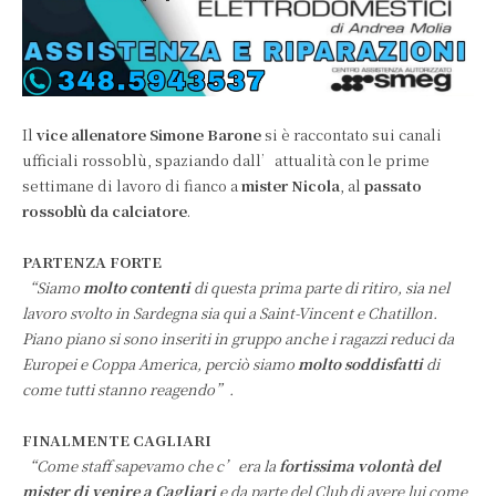
Il
vice allenatore Simone Barone
si è raccontato sui canali
ufficiali rossoblù, spaziando dall’attualità con le prime
settimane di lavoro di fianco a
mister Nicola
, al
passato
rossoblù da calciatore
.
PARTENZA FORTE
“Siamo
molto contenti
di questa prima parte di ritiro, sia nel
lavoro svolto in Sardegna sia qui a Saint-Vincent e Chatillon.
Piano piano si sono inseriti in gruppo anche i ragazzi reduci da
Europei e Coppa America, perciò siamo
molto soddisfatti
di
come tutti stanno reagendo”.
FINALMENTE CAGLIARI
“Come staff sapevamo che c’era la
fortissima volontà del
mister di venire a Cagliari
e da parte del Club di avere lui come