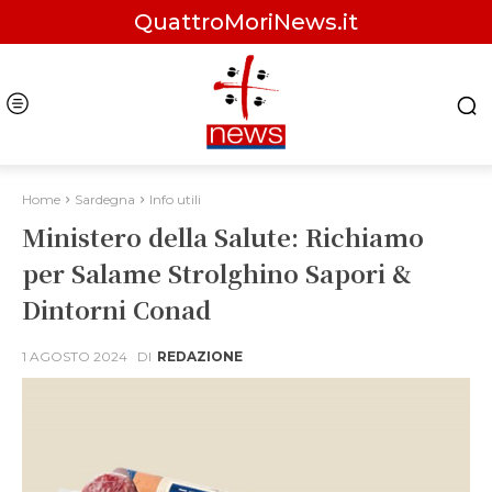
QuattroMoriNews.it
Home
Sardegna
Info utili
Ministero della Salute: Richiamo
per Salame Strolghino Sapori &
Dintorni Conad
1 AGOSTO 2024
DI
REDAZIONE