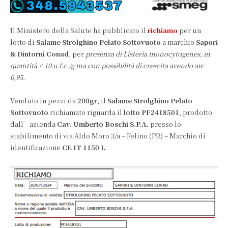
Il Ministero della Salute ha pubblicato il
richiamo
per un
lotto di
Salame Strolghino Pelato Sottovuoto
a marchio
Sapori
& Dintorni Conad
, per
presenza di Listeria monocytogenes, in
quantità < 10 u.f.c./g ma con possibilità di crescita avendo aw
0,95.
Venduto in pezzi da
200gr
, il
Salame Strolghino Pelato
Sottovuoto
richiamato riguarda il
lotto PF2418501
, prodotto
dall’azienda
Cav. Umberto Boschi S.P.A.
presso lo
stabilimento di via Aldo Moro 3/a – Felino (PR) – Marchio di
identificazione
CE IT 1150 L
.