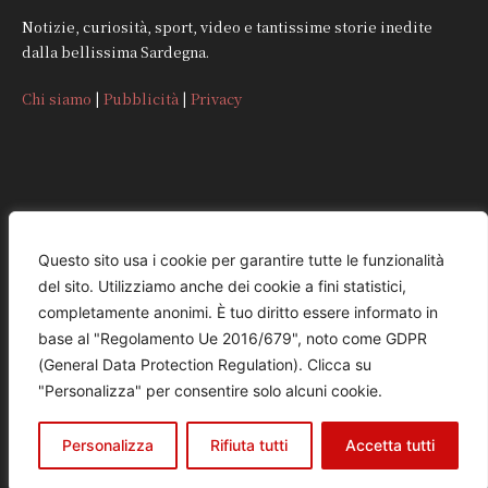
Notizie, curiosità, sport, video e tantissime storie inedite
dalla bellissima Sardegna.
Chi siamo
|
Pubblicità
|
Privacy
CONTATTI
Questo sito usa i cookie per garantire tutte le funzionalità
del sito. Utilizziamo anche dei cookie a fini statistici,
REDAZIONE
completamente anonimi. È tuo diritto essere informato in
redazione@quattromorinews.it
base al "Regolamento Ue 2016/679", noto come GDPR
(General Data Protection Regulation). Clicca su
COMMERCIALE
"Personalizza" per consentire solo alcuni cookie.
commerciale@quattromorinews.it
Personalizza
Rifiuta tutti
Accetta tutti