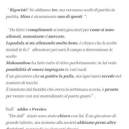
“
Rigoristi
? Ne abbiamo
tre
, ma verranno scelti di partita in
partita,
Mina
è sicuramente
uno di questi
“.
“
Ho fatto i
complimenti
ai miei giocatori per
come si sono
allenati
,
nonostante
il
mercato
.
Lapadula si sta allenando molto bene
, è chiaro che le scelte
iniziali le fa l’allenatore poi sarà il campo a determinare le
scelte.
Makoumbou
ha fatto tutto il ritiro perfettamente: in lui vedo
possibilità di essere impiegato
in vari ruoli.
È un giocatore che
sa gestire la palla
, ma ogni tanto
eccede
nel
numero di tocchi.
È rientrato dal fastidio che aveva la settimana scorsa, è
pronto
per venire con noi mentalizzato al punto giusto”.
Sull’
addio
a
Pereiro
.
“Fin dall’inizio sono stato
chiaro
con lui. È un giocatore di
grande talento, ma insieme alla società
abbiamo preso altre
decisioni
, puntando su elementi diversi.