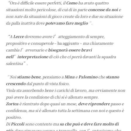
“Ora è difficile essere perfetti, il
Como
ha avuto quattro
situazioni molto pericolose, di cui di in parte
concesse da noi
e
non nate da situazioni di gioco create da loro e due su situazione
da palla inattiva dove
potevamo fare meglio
“.
“A
Lecce
dovremo avere l’atteggiamento di sempre,
propositivo e consapevole
– ha aggiunto –
ma chiaramente
cambia l’avversario e
bisognerà essere bravi
nell’interpretazione
di ciò che ci porrà davanti la squadra
salentina”.
“
Noi
stiamo bene
, pensiamo a
Mina
e
Palomino
che
stanno
crescendo
dal punto di vista fisico.
Viola sta assorbendo bene i carichi di lavoro, ma ovviamente non
può avere la condizione di chi si è allenato sempre.
Zortea
è rientrato dopo quasi un mese,
deve riprendere
passo e
confidenza, ma si è allenato tutta la settimana con noi e questo è
positivo.
Di
Piccoli
sono contento ma
sa che può e deve fare molto di
più
: deve rimanere sereno e tranquillo, con l’entusiasmo che