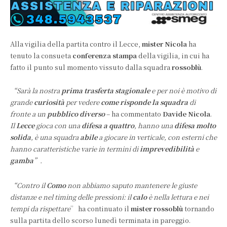
Alla vigilia della partita contro il Lecce,
mister Nicola
ha
tenuto la consueta
conferenza stampa
della vigilia, in cui ha
fatto il punto sul momento vissuto dalla squadra
rossoblù
.
“Sarà la nostra
prima trasferta stagionale
e per noi è motivo di
grande
curiosità
per vedere
come risponde la squadra
di
fronte a un
pubblico diverso
– ha commentato
Davide Nicola
.
Il
Lecce
gioca con una
difesa a quattro
, hanno una
difesa molto
solida
, è una squadra
abile
a giocare in verticale, con esterni che
hanno caratteristiche varie in termini di
imprevedibilità
e
gamba
”.
“Contro il
Como
non abbiamo saputo mantenere le giuste
distanze e nel timing delle pressioni: il
calo
è nella lettura e nei
tempi da rispettare
” ha continuato il
mister rossoblù
tornando
sulla partita dello scorso lunedì terminata in pareggio.