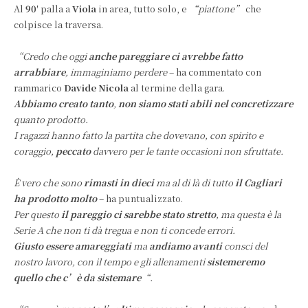
Al
90
′ palla a
Viola
in area, tutto solo, e
“piattone”
che
colpisce la traversa.
“Credo che oggi
anche pareggiare ci avrebbe fatto
arrabbiare
, immaginiamo perdere
– ha commentato con
rammarico
Davide Nicola
al termine della gara.
Abbiamo creato tanto
,
non siamo stati abili nel concretizzare
quanto prodotto.
I ragazzi hanno fatto la partita che dovevano, con spirito e
coraggio,
peccato
davvero per le tante occasioni non sfruttate.
È vero che sono
rimasti in dieci
ma al di là di tutto
il Cagliari
ha prodotto molto
– ha puntualizzato.
Per questo
il pareggio ci sarebbe stato stretto
, ma questa è la
Serie A che non ti dà tregua e non ti concede errori.
Giusto essere amareggiati
ma
andiamo avanti
consci del
nostro lavoro, con il tempo e gli allenamenti
sistemeremo
quello che c’è da sistemare
“.