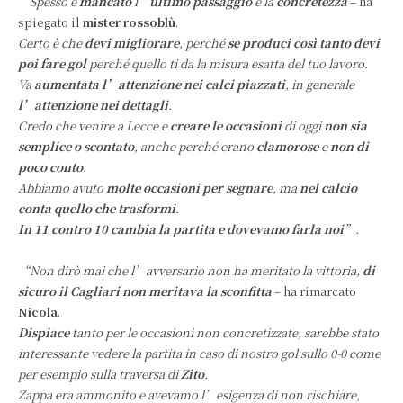
“Spesso è
mancato
l’
ultimo passaggio
e la
concretezza
– ha
spiegato il
mister rossoblù
.
Certo è che
devi migliorare
, perché
se produci così tanto devi
poi fare gol
perché quello ti da la misura esatta del tuo lavoro.
Va
aumentata l’attenzione nei calci piazzati
, in generale
l’attenzione nei dettagli
.
Credo che venire a Lecce e
creare le occasioni
di oggi
non sia
semplice o scontato
, anche perché erano
clamorose
e
non di
poco conto
.
Abbiamo avuto
molte occasioni per segnare
, ma
nel calcio
conta quello che trasformi
.
In 11 contro 10 cambia la partita e dovevamo farla noi
”.
“Non dirò mai che l’avversario non ha meritato la vittoria,
di
sicuro il Cagliari non meritava la sconfitta
– ha rimarcato
Nicola
.
Dispiace
tanto per le occasioni non concretizzate, sarebbe stato
interessante vedere la partita in caso di nostro gol sullo 0-0 come
per esempio sulla traversa di
Zito
.
Zappa era ammonito e avevamo l’esigenza di non rischiare,