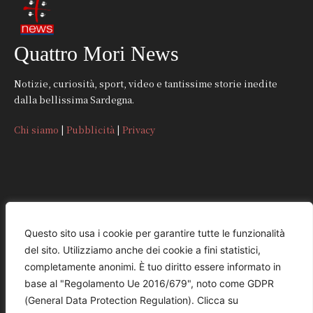
Quattro Mori News
Notizie, curiosità, sport, video e tantissime storie inedite
dalla bellissima Sardegna.
Chi siamo
|
Pubblicità
|
Privacy
CONTATTI
Questo sito usa i cookie per garantire tutte le funzionalità
del sito. Utilizziamo anche dei cookie a fini statistici,
REDAZIONE
completamente anonimi. È tuo diritto essere informato in
redazione@quattromorinews.it
base al "Regolamento Ue 2016/679", noto come GDPR
(General Data Protection Regulation). Clicca su
COMMERCIALE