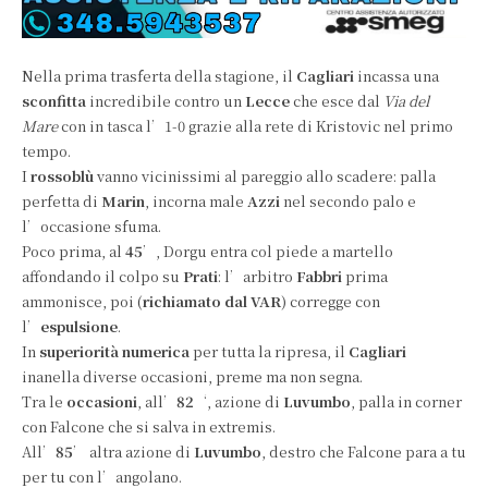
Nella prima trasferta della stagione, il
Cagliari
incassa una
sconfitta
incredibile contro un
Lecce
che esce dal
Via del
Mare
con in tasca l’1-0 grazie alla rete di Kristovic nel primo
tempo.
I
rossoblù
vanno vicinissimi al pareggio allo scadere: palla
perfetta di
Marin
, incorna male
Azzi
nel secondo palo e
l’occasione sfuma.
Poco prima, al
45
’, Dorgu entra col piede a martello
affondando il colpo su
Prati
: l’arbitro
Fabbri
prima
ammonisce, poi (
richiamato dal VAR
) corregge con
l’
espulsione
.
In
superiorità numerica
per tutta la ripresa, il
Cagliari
inanella diverse occasioni, preme ma non segna.
Tra le
occasioni
, all’
82
‘, azione di
Luvumbo
, palla in corner
con Falcone che si salva in extremis.
All’
85
’ altra azione di
Luvumbo
, destro che Falcone para a tu
per tu con l’angolano.