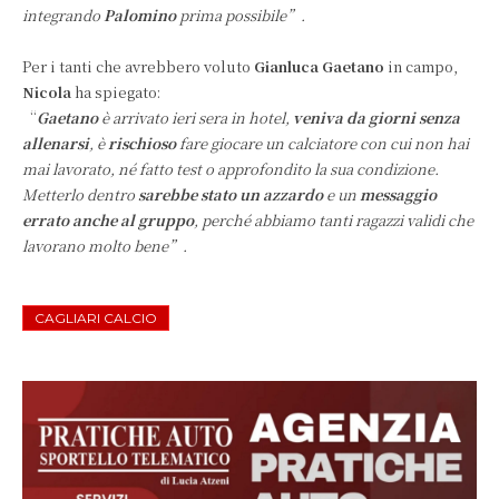
integrando
Palomino
prima possibile”.
Per i tanti che avrebbero voluto
Gianluca Gaetano
in campo,
Nicola
ha spiegato:
“
Gaetano
è arrivato ieri sera in hotel,
veniva da giorni senza
allenarsi
, è
rischioso
fare giocare un calciatore con cui non hai
mai lavorato, né fatto test o approfondito la sua condizione.
Metterlo dentro
sarebbe stato un azzardo
e un
messaggio
errato anche al gruppo
, perché abbiamo tanti ragazzi validi che
lavorano molto bene”.
CAGLIARI CALCIO