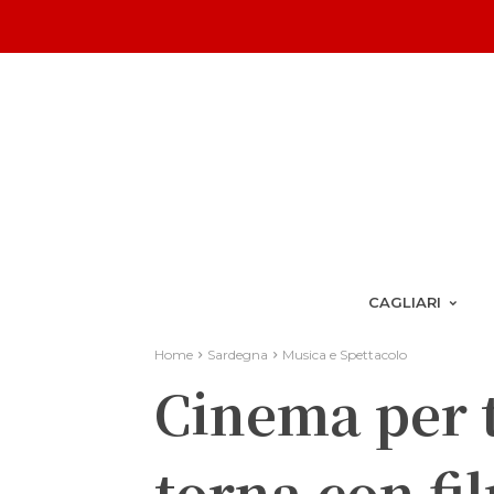
CAGLIARI
Home
Sardegna
Musica e Spettacolo
Cinema per t
torna con fi