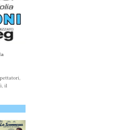
a
pettatori,
, il