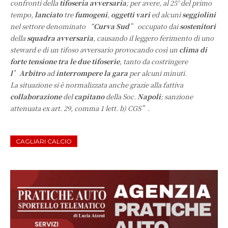
confronti della
tifoseria avversaria
; per avere, al 25° del primo
tempo,
lanciato
tre
fumogeni
,
oggetti vari
ed alcuni
seggiolini
nel settore denominato “
Curva Sud
” occupato dai
sostenitori
della
squadra avversaria
, causando il leggero ferimento di uno
steward e di un tifoso avversario provocando così un
clima di
forte tensione tra le due tifoserie
, tanto da costringere
l’Arbitro
ad
interrompere la gara
per alcuni minuti.
La situazione si è normalizzata anche grazie alla fattiva
collaborazione
del
capitano
della Soc.
Napoli
; sanzione
attenuata ex art. 29, comma 1 lett. b) CGS”.
CAGLIARI CALCIO