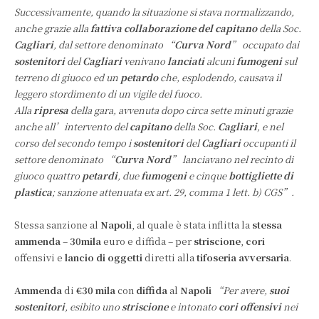
Successivamente, quando la situazione si stava normalizzando,
anche grazie alla
fattiva collaborazione del capitano
della Soc.
Cagliari
, dal settore denominato “
Curva Nord
” occupato dai
sostenitori
del
Cagliari
venivano
lanciati
alcuni
fumogeni
sul
terreno di giuoco ed un
petardo
che, esplodendo, causava il
leggero stordimento di un vigile del fuoco.
Alla
ripresa
della gara, avvenuta dopo circa sette minuti grazie
anche all’intervento del
capitano
della Soc.
Cagliari
, e nel
corso del secondo tempo i
sostenitori
del
Cagliari
occupanti il
settore denominato “
Curva Nord
” lanciavano nel recinto di
giuoco quattro
petardi
, due
fumogeni
e cinque
bottigliette di
plastica
; sanzione attenuata ex art. 29, comma 1 lett. b) CGS”.
Stessa sanzione al
Napoli
, al quale è stata inflitta la
stessa
ammenda
–
30mila
euro e diffida – per
striscione
,
cori
offensivi e
lancio di oggetti
diretti alla
tifoseria avversaria
.
Ammenda
di
€30 mila
con
diffida
al
Napoli
“Per avere,
suoi
sostenitori
, esibito uno
striscione
e intonato
cori offensivi
nei