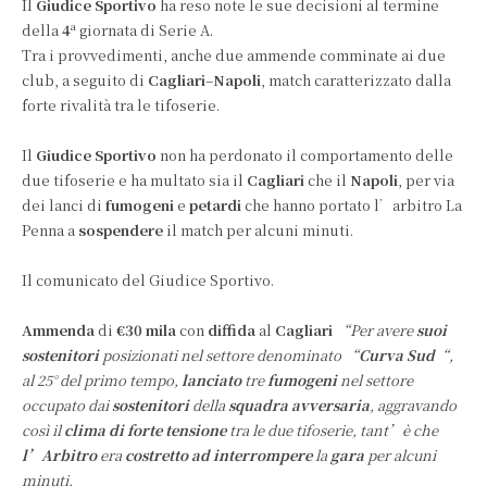
Il
Giudice Sportivo
ha reso note le sue decisioni al termine
a
della
4
giornata di Serie A.
Tra i provvedimenti, anche due ammende comminate ai due
club, a seguito di
Cagliari
–
Napoli
, match caratterizzato dalla
forte rivalità tra le tifoserie.
Il
Giudice Sportivo
non ha perdonato il comportamento delle
due tifoserie e ha multato sia il
Cagliari
che il
Napoli
, per via
dei lanci di
fumogeni
e
petardi
che hanno portato l’arbitro La
Penna a
sospendere
il match per alcuni minuti.
Il comunicato del Giudice Sportivo.
Ammenda
di
€30 mila
con
diffida
al
Cagliari
“Per avere
suoi
sostenitori
posizionati nel settore denominato “
Curva Sud
“,
al 25° del primo tempo,
lanciato
tre
fumogeni
nel settore
occupato dai
sostenitori
della
squadra avversaria
, aggravando
così il
clima di forte tensione
tra le due tifoserie, tant’è che
l’Arbitro
era
costretto ad interrompere
la
gara
per alcuni
minuti.