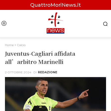
QuattroMoriNews.it
Home
Calcio
Juventus-Cagliari affidata
all’arbitro Marinelli
2 OTTOBRE 2024
DI
REDAZIONE