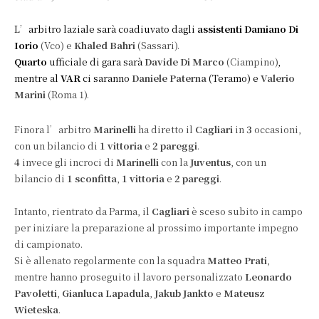
L’arbitro laziale sarà coadiuvato dagli
assistenti
Damiano Di
Iorio
(Vco) e
Khaled Bahri
(Sassari).
Quarto
ufficiale di gara sarà
Davide Di Marco
(Ciampino)
,
mentre al
VAR
ci saranno
Daniele Paterna
(Teramo) e
Valerio
Marini
(Roma 1).
Finora l’arbitro
Marinelli
ha diretto il
Cagliari
in
3
occasioni,
con un bilancio di
1 vittoria
e
2 pareggi
.
4
invece gli incroci di
Marinelli
con la
Juventus
, con un
bilancio di
1 sconfitta
,
1 vittoria
e
2 pareggi
.
Intanto, rientrato da Parma, il
Cagliari
è sceso subito in campo
per iniziare la preparazione al prossimo importante impegno
di campionato.
Si è allenato regolarmente con la squadra
Matteo Prati
,
mentre hanno proseguito il lavoro personalizzato
Leonardo
Pavoletti
,
Gianluca Lapadula
,
Jakub Jankto
e
Mateusz
Wieteska
.