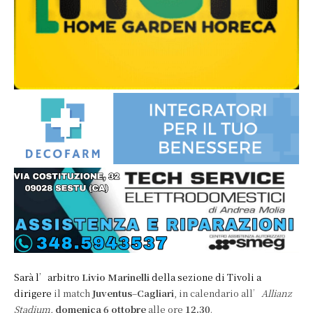
Sarà l’arbitro
Livio Marinelli
della sezione di Tivoli
a
dirigere
il match
Juventus
–
Cagliari
, in calendario all’
Allianz
Stadium,
domenica 6 ottobre
alle ore
12.30
.