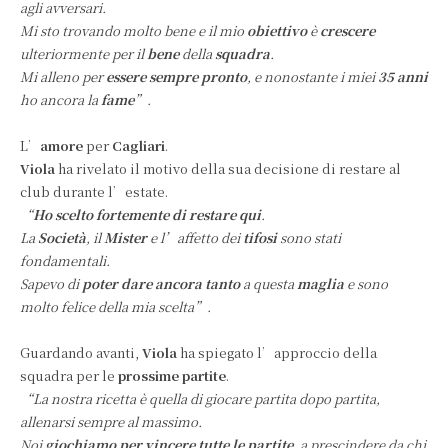
agli avversari.
Mi sto trovando molto bene e il mio
obiettivo
è
crescere
ulteriormente per il
bene
della
squadra
.
Mi alleno per
essere sempre pronto
, e nonostante i miei
35 anni
ho ancora la
fame
”.
L’
amore
per
Cagliari
.
Viola
ha rivelato il motivo della sua decisione di restare al
club durante l’estate.
“
Ho scelto fortemente di restare qui
.
La
Società
, il
Mister
e l’affetto dei
tifosi
sono stati
fondamentali.
Sapevo di
poter dare ancora tanto
a questa
maglia
e sono
molto felice della mia scelta”.
Guardando avanti,
Viola
ha spiegato l’approccio della
squadra per le
prossime partite
.
“La nostra ricetta è quella di giocare partita dopo partita,
allenarsi sempre al massimo.
Noi
giochiamo per vincere tutte le partite
, a prescindere da chi