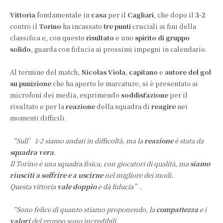
Vittoria
fondamentale in
casa
per il
Cagliari
, che dopo il
3-2
contro il
Torino
ha incassato
tre punti
cruciali ai fini della
classifica e, con questo
risultato
e uno
spirito di gruppo
solido
, guarda con fiducia ai prossimi impegni in calendario.
Al termine del match,
Nicolas Viola
,
capitano
e
autore del gol
su punizione
che ha aperto le marcature, si è presentato ai
microfoni dei media, esprimendo
soddisfazione
per il
risultato e per la
reazione
della squadra di
reagire
nei
momenti difficili.
“Sull’1-2 siamo andati in difficoltà, ma la
reazione
è stata da
squadra vera
.
Il Torino è una squadra fisica, con giocatori di qualità, ma
siamo
riusciti a soffrire e a uscirne
nel migliore dei modi.
Questa vittoria
vale doppio
e dà fiducia”.
“Sono felice di quanto stiamo proponendo
,
la
compattezza
e i
valori
del gruppo sono incredibili.