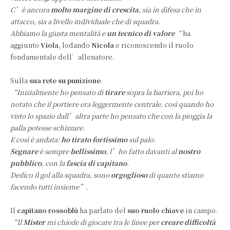
C’è ancora
molto margine di crescita
, sia in difesa che in
attacco, sia a livello individuale che di squadra.
Abbiamo la giusta mentalità e
un tecnico di valore
“
ha
aggiunto
Viola
, lodando
Nicola
e riconoscendo il ruolo
fondamentale dell’allenatore.
Sulla
sua rete su punizione
.
“Inizialmente ho pensato di
tirare
sopra la barriera, poi ho
notato che il portiere era leggermente centrale, così quando ho
visto lo spazio dall’altra parte ho pensato che con la pioggia la
palla potesse schizzare.
E così è andata:
ho tirato fortissimo
sul palo.
Segnare
è sempre
bellissimo
, l’ho fatto davanti al
nostro
pubblico
, con la
fascia di capitano
.
Dedico il gol alla squadra, sono
orgoglioso
di quanto stiamo
facendo tutti insieme”.
Il
capitano rossoblù
ha parlato del
suo ruolo chiave
in campo.
“Il
Mister
mi chiede di giocare tra le linee per
creare difficoltà