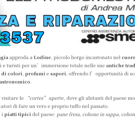
agia
approda a
Lodine
, piccolo borgo incastonato nel
cuor
ori e turisti per un’immersione totale nelle sue
antiche tra
di colori
,
profumi
e
sapori
, offrendo l’opportunità di sco
astronomico
.
 visitare le
“cortes”
aperte, dove gli abitanti del paese m
tatori di fare un vero e proprio tuffo nel passato.
 i
piatti tipici
del paese:
pane fresa, cohone in sappa, cohone