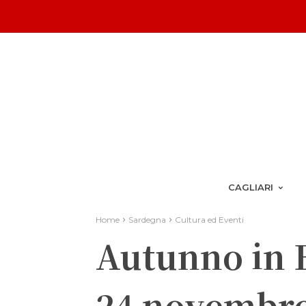
CAGLIARI
Home
Sardegna
Cultura ed Eventi
Autunno in B
24 novembr