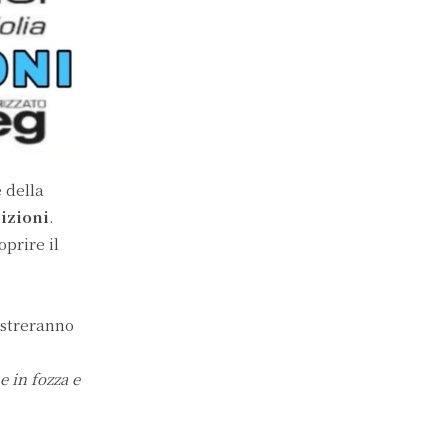
e
della
dizioni
.
prire il
ostreranno
 in fozza e