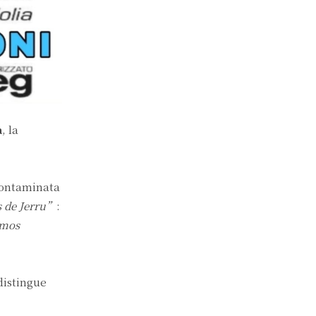
a
, la
contaminata
 de Jerru”
:
mos
istingue