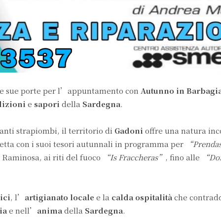
le sue porte per l’appuntamento con
Autunno in Barbagi
dizioni
e
sapori
della
Sardegna
.
nti strapiombi, il territorio di
Gadoni
offre una natura in
spetta con i suoi tesori autunnali in programma per
“Prendas
 Raminosa, ai riti del fuoco
“Is Fraccheras”
, fino alle
“Do
ici
, l’
artigianato locale
e la
calda ospitalità
che contradd
ria
e nell’
anima
della
Sardegna
.