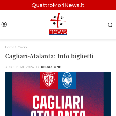
QuattroMoriNews.it
Home
Calcio
Cagliari-Atalanta: Info biglietti
3 DICEMBRE 2024
DI
REDAZIONE