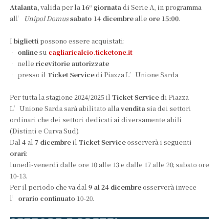
a
Atalanta
, valida per la
16
giornata
di Serie A, in programma
all’
Unipol Domus
sabato 14 dicembre
alle
ore 15:00
.
I
biglietti
possono essere acquistati:
•
online
su
cagliaricalcio.ticketone.it
• nelle
ricevitorie autorizzate
• presso il
Ticket Service
di Piazza L’Unione Sarda
Per tutta la stagione 2024/2025 il
Ticket Service
di Piazza
L’Unione Sarda sarà abilitato alla
vendita
sia dei settori
ordinari che dei settori dedicati ai diversamente abili
(Distinti e Curva Sud).
Dal
4
al
7 dicembre
il
Ticket Service
osserverà i seguenti
orari
:
lunedì-venerdì dalle ore 10 alle 13 e dalle 17 alle 20; sabato ore
10-13.
Per il periodo che va dal
9 al 24 dicembre
osserverà invece
l’
orario continuato
10-20.