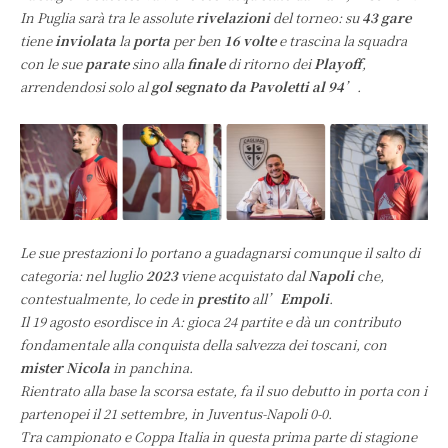
In Puglia sarà tra le assolute
rivelazioni
del torneo: su
43 gare
tiene
inviolata
la
porta
per ben
16 volte
e trascina la squadra
con le sue
parate
sino alla
finale
di ritorno dei
Playoff
,
arrendendosi solo al
gol segnato da Pavoletti al 94
’.
Le sue prestazioni lo portano a guadagnarsi comunque il salto di
categoria: nel luglio
2023
viene acquistato dal
Napoli
che,
contestualmente, lo cede in
prestito
all’
Empoli
.
Il 19 agosto esordisce in A: gioca 24 partite e dà un contributo
fondamentale alla conquista della salvezza dei toscani, con
mister Nicola
in panchina.
Rientrato alla base la scorsa estate, fa il suo debutto in porta con i
partenopei il 21 settembre, in Juventus-Napoli 0-0.
Tra campionato e Coppa Italia in questa prima parte di stagione