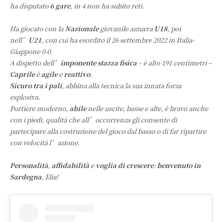
ha disputato
6 gare
, in 4 non ha subito reti.
Ha giocato con la
Nazionale
giovanile azzurra
U18
, poi
nell’
U21
, con cui ha esordito il 26 settembre 2022 in Italia-
Giappone 0-0.
A dispetto dell’
imponente stazza fisica
– è alto 191 centimetri –
Caprile
è
agile
e
reattivo
.
Sicuro tra i pali
, abbina alla tecnica la sua innata forza
esplosiva.
Portiere moderno,
abile
nelle uscite, basse e alte, è bravo anche
con i piedi, qualità che all’occorrenza gli consente di
partecipare alla costruzione del gioco dal basso o di far ripartire
con velocità l’azione.
Personalità
,
affidabilità
e
voglia di crescere
:
benvenuto in
Sardegna
, Elia!