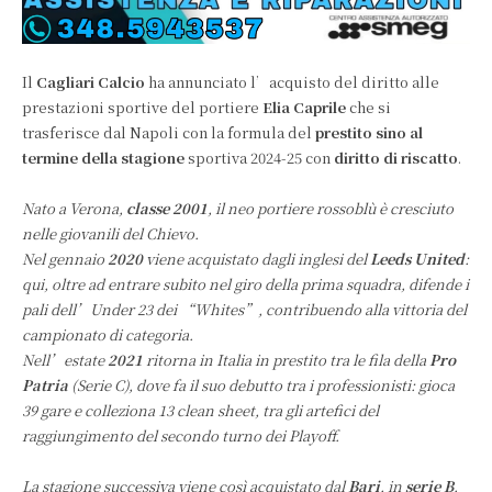
Il
Cagliari Calcio
ha annunciato l’acquisto del diritto alle
prestazioni sportive del portiere
Elia Caprile
che si
trasferisce dal Napoli con la formula del
prestito sino al
termine della stagione
sportiva 2024-25 con
diritto di riscatto
.
Nato a Verona,
classe 2001
, il neo portiere rossoblù è cresciuto
nelle giovanili del Chievo.
Nel gennaio
2020
viene acquistato dagli inglesi del
Leeds United
:
qui, oltre ad entrare subito nel giro della prima squadra, difende i
pali dell’Under 23 dei “Whites”, contribuendo alla vittoria del
campionato di categoria.
Nell’estate
2021
ritorna in Italia in prestito tra le fila della
Pro
Patria
(Serie C), dove fa il suo debutto tra i professionisti: gioca
39 gare e colleziona 13 clean sheet, tra gli artefici del
raggiungimento del secondo turno dei Playoff.
La stagione successiva viene così acquistato dal
Bari
, in
serie B
.