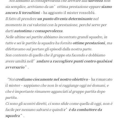
“
Noi abbiamo la consapevolezza che arrivare alla
salvezza
non
sia semplice, arriviamo da un’ottima prestazione eppure
siamo
ancora lì terzultimi
– ha aggiunto il mister rossoblù.
Il fatto di prendere
un punto diventa determinante
nel
momento in cui valorizzi con la prestazione, perché serve per
darti
autostima
e
consapevolezza
.
Nelle ultime sei partite abbiamo incontrato grandi squadre, in
tutte e sei le partite la squadra ha fornito
ottime prestazioni
, ma
difettavamo sul portare gli episodi dalla nostra parte.
Son contento di quello che il gruppo sta facendo e dobbiamo
avere umiltà nell’
andare a raccogliere punti contro qualsiasi
avversario
”.
“Noi
crediamo ciecamente nel nostro obiettivo
– ha rimarcato
il mister –
sappiamo che non lo si raggiunge oggi né domani, e
che è importante rimanere agganciati al gruppo partita dopo
partita.
Ci sono gli scontri diretti, ci sono sfide come quella di oggi, non è
facile per nessuno salvarsi e quindi
c’è da combattere da
squadra
”.