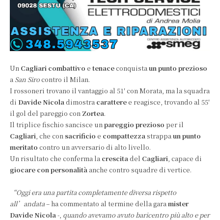
Un
Cagliari combattivo
e
tenace
conquista
un punto prezioso
a
San Siro
contro il Milan.
I rossoneri trovano il vantaggio al 51′ con Morata, ma la squadra
di
Davide Nicola
dimostra
carattere
e reagisce, trovando al 55′
il gol del pareggio con
Zortea
.
Il triplice fischio sancisce un
pareggio prezioso
per il
Cagliari
, che con
sacrificio
e
compattezza
strappa
un punto
meritato
contro un avversario di alto livello.
Un risultato che conferma la
crescita
del
Cagliari
, capace di
giocare con personalità
anche contro squadre di vertice.
“Oggi era una partita completamente diversa rispetto
all’andata
– ha commentato al termine della gara
mister
Davide Nicola
-,
quando avevamo avuto baricentro più alto e per