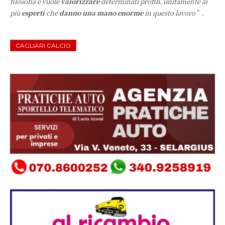
filosofia e vuole
valorizzare
determinati profili, unitamente ai
più
esperti
che
danno una mano enorme
in questo lavoro”.
CAGLIARI CALCIO