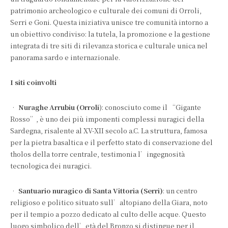
patrimonio archeologico e culturale dei comuni di Orroli,
Serri e Goni. Questa iniziativa unisce tre comunità intorno a
un obiettivo condiviso: la tutela, la promozione e la gestione
integrata di tre siti di rilevanza storica e culturale unica nel
panorama sardo e internazionale.
I siti coinvolti
•
Nuraghe Arrubiu (Orroli
): conosciuto come il “Gigante
Rosso”, è uno dei più imponenti complessi nuragici della
Sardegna, risalente al XV-XII secolo a.C. La struttura, famosa
per la pietra basaltica e il perfetto stato di conservazione del
tholos della torre centrale, testimonia l’ingegnosità
tecnologica dei nuragici.
•
Santuario nuragico di Santa Vittoria (Serri)
: un centro
religioso e politico situato sull’altopiano della Giara, noto
per il tempio a pozzo dedicato al culto delle acque. Questo
luogo simbolico dell’età del Bronzo si distingue per il