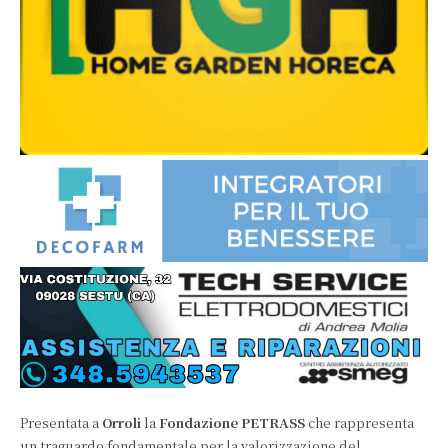
Presentata a
Orroli
la
Fondazione PETRASS
che rappresenta
un traguardo fondamentale per la valorizzazione del