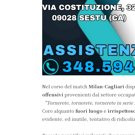
Nel corso del match
Milan-Cagliari
dis
offensivi
provenienti dal settore occupat
“Tornerete, tornerete, tornerete in seri
Coro alquanto
fuori luogo
e
irrispettos
evidente, ed inutile, tentativo di ridicol