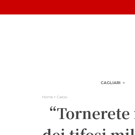
CAGLIARI
Home
Calcio
“Tornerete i
dei tifosi mi