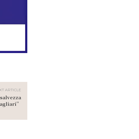
XT ARTICLE
 salvezza
Cagliari”