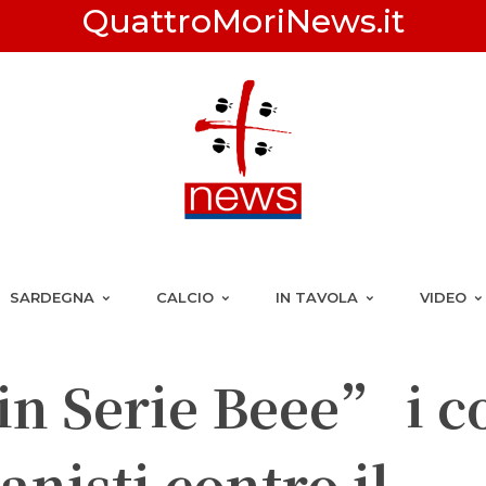
QuattroMoriNews.it
SARDEGNA
CALCIO
IN TAVOLA
VIDEO
n Serie Beee” i c
lanisti contro il