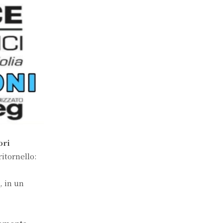
ori
itornello:
, in un