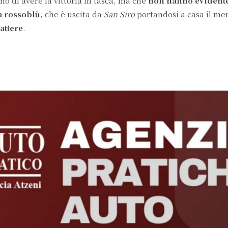
no di avere la vittoria in tasca, ma che
non hanno evident
a rossoblù
, che è uscita da
San Siro
portandosi a casa il mer
attere
.