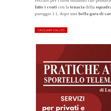
Peccato per i tifosi milanisti che pensava
fatto i conti
con la
tenacia
della
squadr
pareggio 1-1, dopo una
bella gara di car
CAGLIARI CALCIO