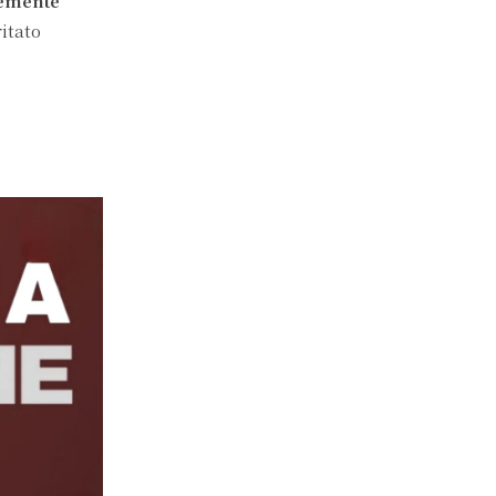
emente
itato