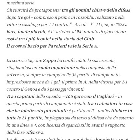
massima serie.
Gli riuscirà da protagonista:
tra gli uomini chiave della difesa
,
dopo tre gol – compreso il primo in rossoblù, realizzato nella
vittoria casalinga per 4-1 contro l’Ascoli – l’11 giugno 2023 a
Bari
,
finale playoff
, è l’artefice al
94
° minuto di gioco di
un
assist tra i più iconici nella storia del Club
.
Il cross al bacio per Pavoletti vale la Serie A
.
La scorsa stagione
Zappa
ha confermato la sua crescita,
ritagliandosi un
ruolo importante
nella conquista della
salvezza
, sempre in campo nelle 38 partite di campionato,
impreziosite anche da 1 gol, il primo in A, nella vittoria per 2-1
contro il Genoa e da 3 passaggi vincenti.
Tra i capitani
della squadra –
165 gare con il Cagliari
– in
questa prima parte di campionato è stato
tra i calciatori in rosa
che ha totalizzato più minuti
: è partito nell’undici
titolare in
tutte le 21 partite
, impiegato sia da terzo di difesa che da esterno
in una linea a 4, con licenza di sganciarsi in avanti a supporto
della fase offensiva.
Intelligenza tattica e duttilità, memorabile la
doppietta
segnata