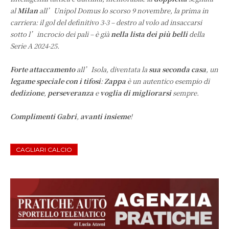
al
Milan
all’Unipol Domus lo scorso 9 novembre, la prima in
carriera: il gol del definitivo 3-3 – destro al volo ad insaccarsi
sotto l’incrocio dei pali – è già
nella lista dei più belli
della
Serie A 2024-25.
Forte attaccamento
all’Isola, diventata la
sua seconda casa
, un
legame speciale con i tifosi
:
Zappa
è un autentico esempio di
dedizione
,
perseveranza
e
voglia di migliorarsi
sempre.
Complimenti Gabri
,
avanti insieme
!
CAGLIARI CALCIO