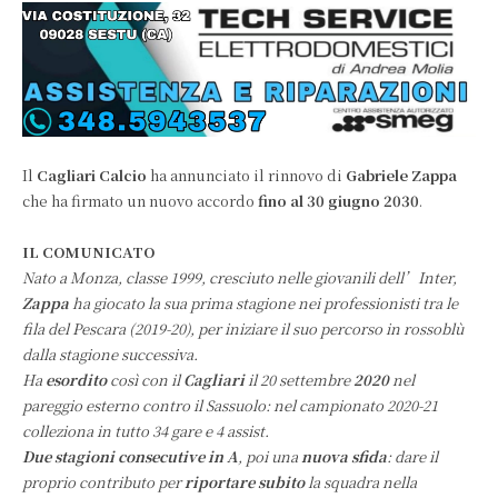
Il
Cagliari Calcio
ha annunciato il rinnovo di
Gabriele Zappa
che ha firmato un nuovo accordo
fino al 30 giugno 2030
.
IL COMUNICATO
Nato a Monza, classe 1999, cresciuto nelle giovanili dell’Inter,
Zappa
ha giocato la sua prima stagione nei professionisti tra le
fila del Pescara (2019-20), per iniziare il suo percorso in rossoblù
dalla stagione successiva.
Ha
esordito
così con il
Cagliari
il 20 settembre
2020
nel
pareggio esterno contro il Sassuolo: nel campionato 2020-21
colleziona in tutto 34 gare e 4 assist.
Due stagioni consecutive in A
, poi una
nuova sfida
: dare il
proprio contributo per
riportare subito
la squadra nella