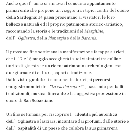
Anche quest’anno si rinnova il consueto
appuntamento
primaverile
che propone un viaggio tra i tipici centri del
cuore
della Sardegna
:
14 paesi
presentano ai visitatori le loro
bellezze naturali
ed il proprio
patrimonio storico-artistico
,
raccontando la
storia
e le
tradizioni
del
Marghine
,
dell’
Ogliastra
, della
Planargia
e della
Baronia
.
Il prossimo fine settimana la manifestazione fa tappa a
Trieri
,
che il
17 e 18 maggio
accoglierà i suoi visitatori tra
colline
fiorite
di ginestre e un
ricco patrimonio archeologico
, con
due giornate di cultura, sapori e tradizione.
Dalle
visite guidate
ai monumenti storici, ai
percorsi
enogastronomici
de
“La via dei sapori”,
passando per
balli
tradizionali
,
musica itinerante
e la suggestiva
processione
in
onore di
San Sebastiano
.
Un fine settimana per riscoprire
l’identità più autentica
dell’Ogliastra
e lasciarsi
incantare
dai
profumi
, dalle
storie
e
dall’
ospitalità
di un paese che celebra la sua
primavera
.