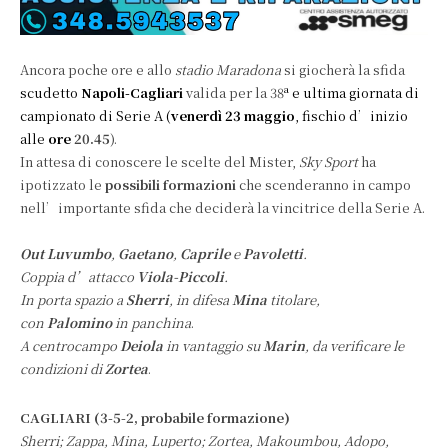
Ancora poche ore e allo
stadio Maradona
si giocherà la sfida
a
scudetto
Napoli-Cagliari
valida per la 38
e ultima giornata di
campionato di Serie A (
venerdì 23 maggio
, fischio d’inizio
alle
ore
20.45
).
In attesa di conoscere le scelte del Mister,
Sky Sport
ha
ipotizzato le
possibili formazioni
che scenderanno in campo
nell’importante sfida che deciderà la vincitrice della Serie A.
Out Luvumbo
,
Gaetano
,
Caprile
e
Pavoletti
.
Coppia d’attacco
Viola-Piccoli
.
In porta spazio a
Sherri
, in difesa
Mina
titolare,
con
Palomino
in panchina
.
A centrocampo
Deiola
in vantaggio su
Marin
, da verificare le
condizioni di
Zortea
.
CAGLIARI (3-5-2, probabile formazione)
Sherri; Zappa, Mina, Luperto; Zortea, Makoumbou, Adopo,