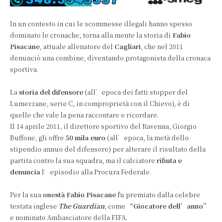
In un contesto in cui le scommesse illegali hanno spesso
dominato le cronache, torna alla mente la storia di
Fabio
Pisacane
, attuale allenatore del
Cagliari
, che nel 2011
denunciò una combine, diventando protagonista della cronaca
sportiva.
La
storia del difensore
(all’epoca dei fatti stopper del
Lumezzane, serie C, in comproprietà con il Chievo), è di
quelle che vale la pena raccontare e ricordare.
Il 14 aprile 2011, il direttore sportivo del Ravenna, Giorgio
Buffone, gli offre
50 mila euro
(all’epoca, la metà dello
stipendio annuo del difensore) per alterare il risultato della
partita contro la sua squadra, ma il calciatore
rifiuta e
denuncia
l’episodio alla Procura Federale.
Per la sua
onestà Fabio Pisacane
fu premiato dalla celebre
testata inglese
The Guardian
, come
“Giocatore dell’anno”
e nominato Ambasciatore della FIFA.