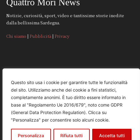
Quattro Mori News
Notizie, curiosità, sport, video e tantissime storie inedite
dalla bellissima Sardegna.
Chi siamo
|
Pubblicità
|
Privacy
CONTATTI
Questo sito usa i cookie per garantire tutte le funzionalità
del sito. Utilizziamo anche dei cookie a fini statistici,
REDAZIONE
completamente anonimi. È tuo diritto essere informato in
redazione@quattromorinews.it
base al "Regolamento Ue 2016/679", noto come GDPR
(General Data Protection Regulation). Clicca su
COMMERCIALE
"Personalizza" per consentire solo alcuni cookie.
commerciale@quattromorinews.it
Personalizza
Rifiuta tutti
Accetta tutti