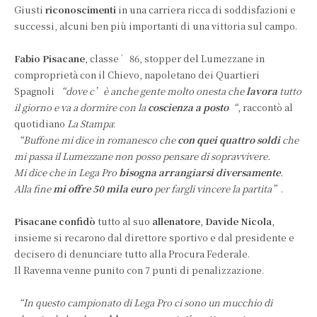
Giusti
riconoscimenti
in una carriera ricca di soddisfazioni e
successi, alcuni ben più importanti di una vittoria sul campo.
Fabio Pisacane
, classe ’86, stopper del Lumezzane in
comproprietà con il Chievo, napoletano dei Quartieri
Spagnoli
“dove c’è anche gente molto onesta che
lavora
tutto
il giorno e va a dormire con la
coscienza a posto
“
, raccontò al
quotidiano
La Stampa
:
“Buffone mi dice in romanesco che
con quei quattro soldi
che
mi passa il Lumezzane non posso pensare di sopravvivere.
Mi dice che in Lega Pro
bisogna arrangiarsi diversamente
.
Alla fine
mi offre 50 mila euro
per fargli vincere la partita”
.
Pisacane confidò
tutto al suo
allenatore
,
Davide Nicola
,
insieme si recarono dal direttore sportivo e dal presidente e
decisero di denunciare tutto alla Procura Federale.
Il Ravenna venne punito con 7 punti di penalizzazione.
“In questo campionato di Lega Pro ci sono un mucchio di