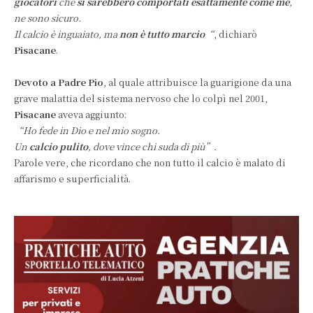
giocatori
che
si sarebbero comportati esattamente come me
,
ne sono sicuro.
Il calcio è inguaiato, ma
non è tutto marcio
“
, dichiarò
Pisacane
.
Devoto a Padre Pio
, al quale attribuisce la guarigione da una
grave malattia del sistema nervoso che lo colpì nel 2001,
Pisacane
aveva aggiunto:
“Ho fede in Dio e nel mio sogno.
Un
calcio pulito
, dove vince chi suda di più”.
Parole vere, che ricordano che non tutto il calcio è malato di
affarismo e superficialità.