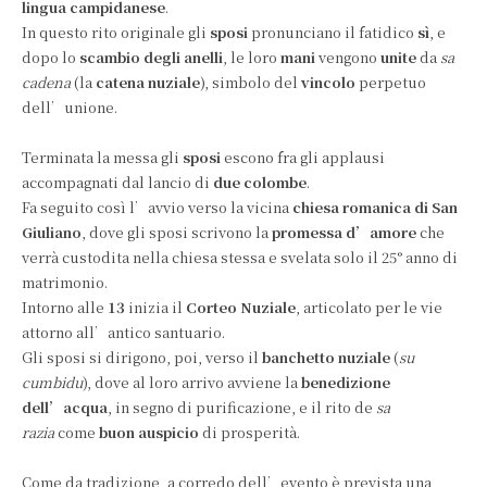
lingua campidanese
.
In questo rito originale gli
sposi
pronunciano il fatidico
sì
, e
dopo lo
scambio degli anelli
, le loro
mani
vengono
unite
da
sa
cadena
(la
catena nuziale
), simbolo del
vincolo
perpetuo
dell’unione.
Terminata la messa gli
sposi
escono fra gli applausi
accompagnati dal lancio di
due colombe
.
Fa seguito così l’avvio verso la vicina
chiesa romanica di San
Giuliano
, dove gli sposi scrivono la
promessa d’amore
che
verrà custodita nella chiesa stessa e svelata solo il 25° anno di
matrimonio.
Intorno alle
13
inizia il
Corteo Nuziale
, articolato per le vie
attorno all’antico santuario.
Gli sposi si dirigono, poi, verso il
banchetto nuziale
(
su
cumbidu
), dove al loro arrivo avviene la
benedizione
dell’acqua
, in segno di purificazione, e il rito de
sa
razia
come
buon auspicio
di prosperità.
Come da tradizione, a corredo dell’evento è prevista una