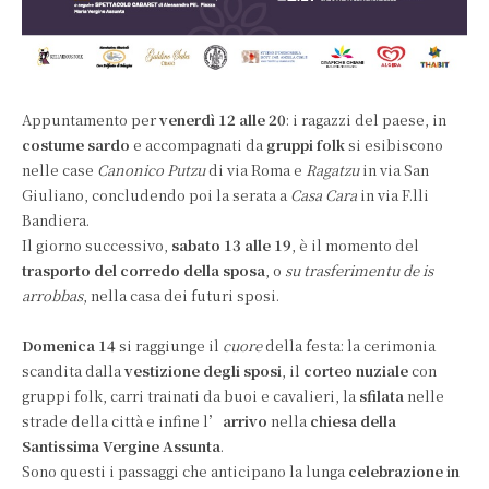
Appuntamento per
venerdì 12
alle 20
: i ragazzi del paese, in
costume sardo
e accompagnati da
gruppi folk
si esibiscono
nelle case
Canonico Putzu
di via Roma e
Ragatzu
in via San
Giuliano, concludendo poi la serata a
Casa Cara
in via F.lli
Bandiera.
Il giorno successivo,
sabato 13 alle 19
, è il momento del
trasporto del corredo della sposa
, o
su trasferimentu de is
arrobbas
, nella casa dei futuri sposi.
Domenica 14
si raggiunge il
cuore
della festa: la cerimonia
scandita dalla
vestizione degli sposi
, il
corteo nuziale
con
gruppi folk, carri trainati da buoi e cavalieri, la
sfilata
nelle
strade della città e infine l
’arrivo
nella
chiesa della
Santissima Vergine Assunta
.
Sono questi i passaggi che anticipano la lunga
celebrazione in