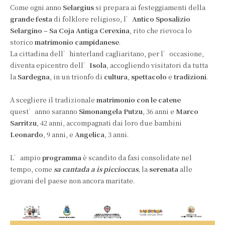
Come ogni anno
Selargius
si prepara ai festeggiamenti della
grande festa
di folklore religioso, l’
Antico Sposalizio
Selargino – Sa Coja Antiga Cerexina
, rito che rievoca lo
storico
matrimonio campidanese
.
La cittadina dell’hinterland cagliaritano, per l’occasione,
diventa epicentro dell’
Isola
, accogliendo visitatori da tutta
la
Sardegna
, in un trionfo di
cultura
,
spettacolo
e
tradizioni
.
A scegliere il tradizionale
matrimonio con le catene
quest’anno saranno
Simonangela Putzu
, 36 anni e
Marco
Sarritzu
, 42 anni, accompagnati dai loro due bambini
Leonardo
, 9 anni, e
Angelica
, 3 anni.
L’ampio
programma
è scandito da fasi consolidate nel
tempo, come
sa cantada a is piccioccas
,
la
serenata
alle
giovani del paese non ancora maritate.