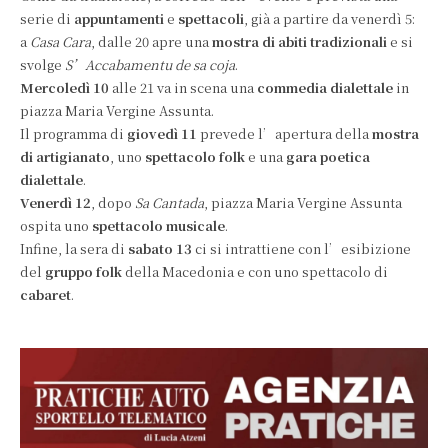
serie di
appuntamenti
e
spettacoli
, già a partire da venerdì 5:
a
Casa Cara
, dalle 20 apre una
mostra di abiti tradizionali
e si
svolge
S’Accabamentu de sa coja
.
Mercoledì 10
alle 21 va in scena una
commedia dialettale
in
piazza Maria Vergine Assunta.
Il programma di
giovedì 11
prevede l’apertura della
mostra
di artigianato
, uno
spettacolo folk
e una
gara poetica
dialettale
.
Venerdì 12
, dopo
Sa Cantada
, piazza Maria Vergine Assunta
ospita uno
spettacolo musicale
.
Infine, la sera di
sabato 13
ci si intrattiene con l’esibizione
del
gruppo folk
della Macedonia e con uno spettacolo di
cabaret
.