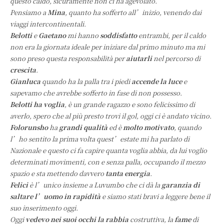
questo caldo, sicuramente non ci ha agevolato.
Pensiamo a
Mina
, quanto ha sofferto all’inizio, venendo dai
viaggi intercontinentali.
Belotti
e
Gaetano
mi hanno
soddisfatto
entrambi, per il caldo
non era la giornata ideale per iniziare dal primo minuto ma mi
sono preso questa responsabilità per
aiutarli
nel percorso di
crescita
.
Gianluca
quando ha la palla tra i piedi
accende la luce
e
sapevamo che avrebbe sofferto in fase di non possesso.
Belotti ha voglia
, è un grande ragazzo e sono felicissimo di
averlo, spero che al più presto trovi il gol, oggi ci è andato vicino.
Folorunsho
ha
grandi qualità
ed è
molto motivato
, quando
l’ho sentito la prima volta quest’estate mi ha parlato di
Nazionale e questo ci fa capire quanta voglia abbia, da lui voglio
determinati movimenti, con e senza palla, occupando il mezzo
spazio e sta mettendo davvero
tanta energia
.
Felici
è l’unico insieme a Luvumbo che ci dà la
garanzia di
saltare l’uomo in rapidità
e siamo stati bravi a leggere bene il
suo inserimento oggi.
Oggi
vedevo nei suoi occhi la rabbia
costruttiva, la
fame
di