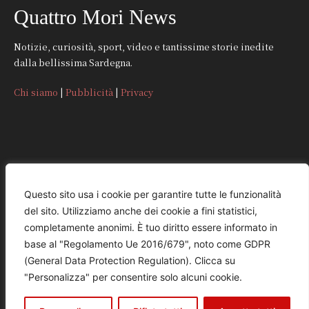
Quattro Mori News
Notizie, curiosità, sport, video e tantissime storie inedite
dalla bellissima Sardegna.
Chi siamo
|
Pubblicità
|
Privacy
CONTATTI
Questo sito usa i cookie per garantire tutte le funzionalità
del sito. Utilizziamo anche dei cookie a fini statistici,
REDAZIONE
completamente anonimi. È tuo diritto essere informato in
redazione@quattromorinews.it
base al "Regolamento Ue 2016/679", noto come GDPR
(General Data Protection Regulation). Clicca su
COMMERCIALE
"Personalizza" per consentire solo alcuni cookie.
commerciale@quattromorinews.it