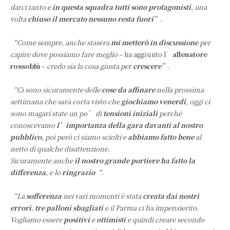
darci tanto e
in questa squadra tutti sono protagonisti
, una
volta
chiuso il mercato nessuno resta fuori
”.
“Come sempre, anche stasera
mi metterò in discussione
per
capire dove possiamo fare meglio
– ha aggiunto l’
allenatore
rossoblù
–
credo sia la cosa giusta per
crescere
”.
“Ci sono sicuramente delle
cose da affinare
nella prossima
settimana che sarà corta visto che
giochiamo venerdì
, oggi ci
sono magari state un po’ di
tensioni iniziali
perché
conoscevamo
l’importanza della gara davanti al nostro
pubblico
, poi però ci siamo sciolti e
abbiamo fatto bene
al
netto di qualche disattenzione.
Sicuramente anche
il nostro grande portiere ha fatto la
differenza
, e lo
ringrazio
“.
“La
sofferenza
nei vari momenti è stata
creata dai nostri
errori
,
tre palloni sbagliati
e il Parma ci ha impensierito.
Vogliamo essere
positivi
e
ottimisti
e quindi creare secondo