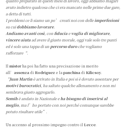
quanto preparato in questi mesi di lavoro, oggi abbiamo magari
avuto indietro qualcosa che ci era mancato nelle prime due gare,
a detta di tutti.
I problemi ce li siamo un po’ creati noi con delle
imperfezioni
su cui
dobbiamo lavorare
.
Andiamo avanti così
, con
fiducia
e
voglia di migliorare
,
vincere aiuta
ad avere il giusto morale, oggi vale solo tre punti
ed è solo una tappa di un
percorso duro
che vogliamo
rafforzare
“.
Il
mister
ha poi ha fatto una precisazione in merito
all’
assenza
di
Rodriguez
e la
panchina
di
Kilicsoy
.
“
Juan Martìn
è arrivato in Italia e poi si è dovuto assentare per
motivi burocratici
, ha saltato qualche allenamento e non mi
sembrava giusto aggregarlo.
Semih
è andato in Nazionale e
ha bisogno di inserirsi al
meglio
, ma l’ho portato con noi perché comunque sarebbe
potuto risultare utile”.
Un accenno al prossimo impegno contro il
Lecce
.