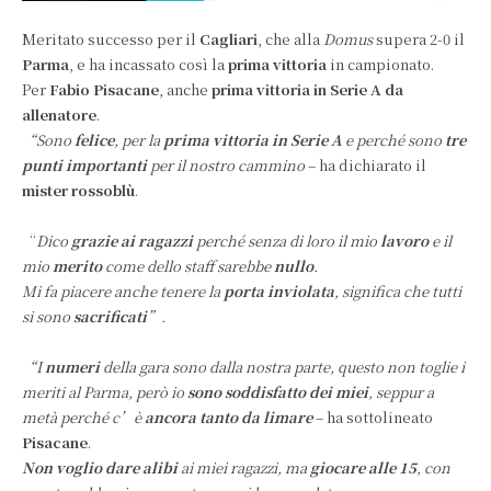
Meritato successo per il
Cagliari
, che alla
Domus
supera 2-0 il
Parma
, e ha incassato così la
prima vittoria
in campionato.
Per
Fabio Pisacane
, anche
prima vittoria in Serie A da
allenatore
.
“Sono
felice
, per la
prima vittoria in Serie A
e perché sono
tre
punti importanti
per il nostro cammino
– ha dichiarato il
mister rossoblù
.
“
Dico
grazie ai ragazzi
perché senza di loro il mio
lavoro
e il
mio
merito
come dello staff sarebbe
nullo
.
Mi fa piacere anche tenere la
porta inviolata
, significa che tutti
si sono
sacrificati
”.
“I
numeri
della gara sono dalla nostra parte, questo non toglie i
meriti al Parma, però io
sono soddisfatto dei miei
, seppur a
metà perché c’è
ancora tanto da limare
– ha sottolineato
Pisacane
.
Non voglio dare alibi
ai miei ragazzi, ma
giocare alle 15
, con