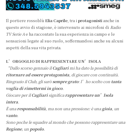
Il portiere rossoblù
Elia Caprile
, tra i
protagonisti
anche in
questo avvio di stagione, è intervenuto ai microfoni di
Radio
TV Serie A
e ha raccontato la sua esperienza in campo e le
sensazioni legate al suo ruolo, soffermandosi anche su alcuni
aspetti della sua vita privata.
L’ORGOGLIO DI RAPPRESENTARE UN’ISOLA
“Dallo scorso gennaio il
Cagliari
mi ha dato la possibilità di
ritornare ad essere protagonista
, di giocare con continuità.
Ringrazio il Club, gli sarò
sempre grato
: l’ho scelto con
tanta
voglia di rimettermi in gioco
.
Giocare per il
Cagliari
significa
rappresentare un’Isola
intera
.
È una
responsabilità
, ma non una pressione: è una
gioia
, un
vanto
.
Sono poche le squadre al mondo che possono rappresentare una
Regione
, un
popolo
.