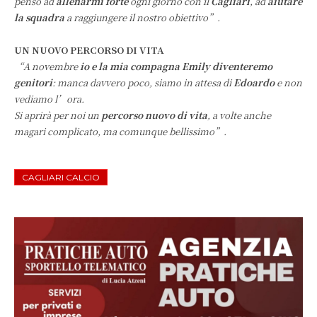
penso ad
allenarmi forte
ogni giorno con il
Cagliari
, ad
aiutare
la squadra
a raggiungere il nostro obiettivo”.
UN NUOVO PERCORSO DI VITA
“A novembre
io e la mia compagna Emily diventeremo
genitori
: manca davvero poco, siamo in attesa di
Edoardo
e non
vediamo l’ora.
Si aprirà per noi un
percorso nuovo di vita
, a volte anche
magari complicato, ma comunque bellissimo”.
CAGLIARI CALCIO