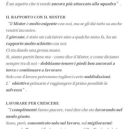
È un aspetto che ti rende
ancora più attaccato alla squadra
”.
IL RAPPORTO CON IL MISTER
“Il
Mister
è
molto esigente
con noi, ma se gli dai tutto sa anche
venirti incontro.
È
giovane
, è stato un calciatore sino a qualche anno fa, ha un
rapporto molto schietto
con noi.
Ci sta dando una grossa mano.
Sì, siamo partiti bene ma – come dice il Mister, e come diciamo
sempre tra di noi –
dobbiamo tenere i piedi ben ancorati a
terra
e
continuare a lavorare
.
Solo con il lavoro potremmo toglierci certe
soddisfazioni
.
L’
obiettivo
primario è raggiungere il prima possibile la
salvezza
”.
LAVORARE PER CRESCERE
“I
complimenti
fanno piacere, vuol dire che sto
lavorando nel
modo giusto
.
Sono, però,
concentrato solo sul lavoro
, sul
migliorarmi
: