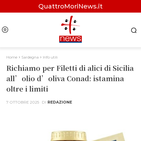
QuattroMoriNews.it
Home
Sardegna
Info utili
Richiamo per Filetti di alici di Sicilia
all’olio d’oliva Conad: istamina
oltre i limiti
7 OTTOBRE 2025
DI
REDAZIONE