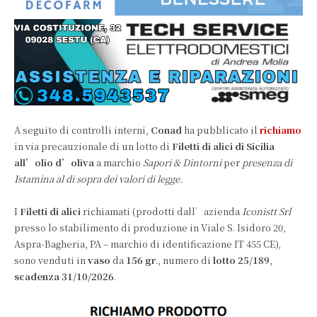
A seguito di controlli interni,
Conad
ha pubblicato il
richiamo
in via precauzionale di un lotto di
Filetti di alici di Sicilia
all’olio d’oliva
a marchio
Sapori & Dintorni
per
presenza di
Istamina al di sopra dei valori di legge.
I
Filetti di alici
richiamati (prodotti dall’azienda
Iconistt Srl
presso lo stabilimento di produzione in Viale S. Isidoro 20,
Aspra-Bagheria, PA – marchio di identificazione IT 455 CE),
sono venduti in
vaso
da
156 gr
., numero di
lotto 25/189
,
scadenza 31/10/2026
.