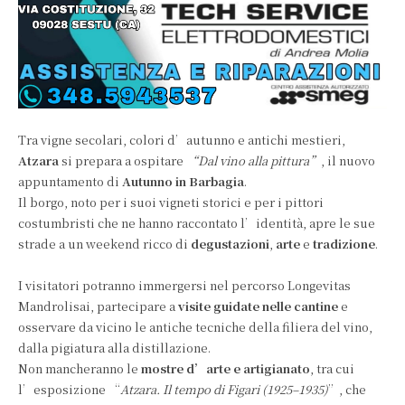
Tra vigne secolari, colori d’autunno e antichi mestieri,
Atzara
si prepara a ospitare
“Dal vino alla pittura”
, il nuovo
appuntamento di
Autunno in Barbagia
.
Il borgo, noto per i suoi vigneti storici e per i pittori
costumbristi che ne hanno raccontato l’identità, apre le sue
strade a un weekend ricco di
degustazioni
,
arte
e
tradizione
.
I visitatori potranno immergersi nel percorso Longevitas
Mandrolisai, partecipare a
visite guidate nelle cantine
e
osservare da vicino le antiche tecniche della filiera del vino,
dalla pigiatura alla distillazione.
Non mancheranno le
mostre d’arte e artigianato
, tra cui
l’esposizione “
Atzara. Il tempo di Figari (1925–1935)
”, che