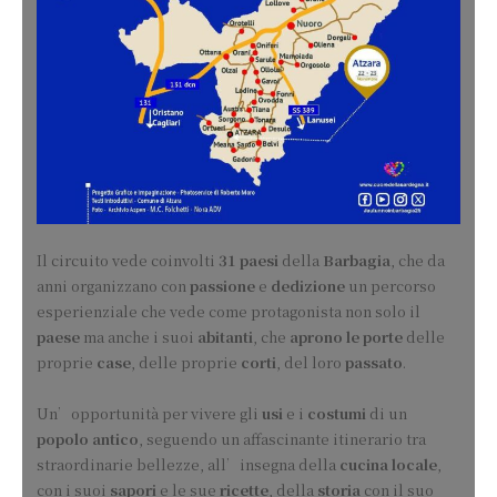
Il circuito vede coinvolti
31 paesi
della
Barbagia
, che da
anni organizzano con
passione
e
dedizione
un percorso
esperienziale che vede come protagonista non solo il
paese
ma anche i suoi
abitanti
, che
aprono le porte
delle
proprie
case
, delle proprie
corti
, del loro
passato
.
Un’opportunità per vivere gli
usi
e i
costumi
di un
popolo antico
, seguendo un affascinante itinerario tra
straordinarie bellezze, all’insegna della
cucina locale
,
con i suoi
sapori
e le sue
ricette
, della
storia
con il suo