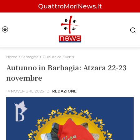
QuattroMoriNews.it
Home
Sardegna
Cultura ed Eventi
Autunno in Barbagia: Atzara 22-23
novembre
14 NOVEMBRE 2025
DI
REDAZIONE