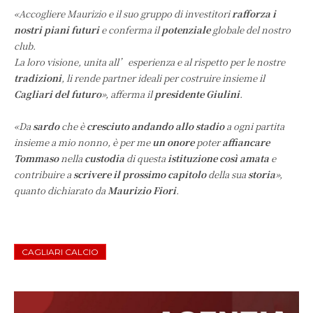
«Accogliere Maurizio e il suo gruppo di investitori
rafforza i
nostri piani futuri
e conferma il
potenziale
globale del nostro
club.
La loro visione, unita all’esperienza e al rispetto per le nostre
tradizioni
, li rende partner ideali per costruire insieme il
Cagliari del futuro
», afferma il
presidente Giulini
.
«Da
sardo
che è
cresciuto andando allo stadio
a ogni partita
insieme a mio nonno, è per me
un onore
poter
affiancare
Tommaso
nella
custodia
di questa
istituzione così amata
e
contribuire a
scrivere il prossimo capitolo
della sua
storia
»,
quanto dichiarato da
Maurizio Fiori
.
CAGLIARI CALCIO