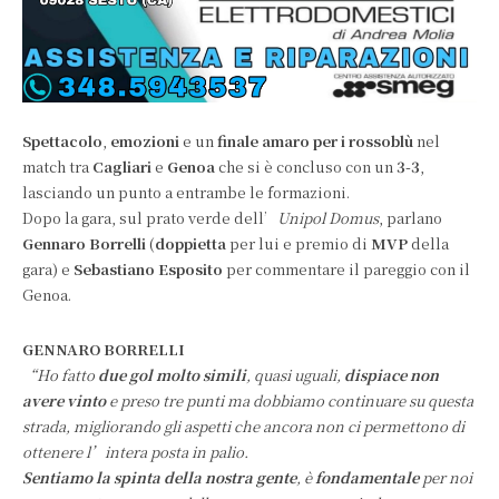
Spettacolo
,
emozioni
e un
finale amaro per i rossoblù
nel
match tra
Cagliari
e
Genoa
che si è concluso con un
3-3
,
lasciando un punto a entrambe le formazioni.
Dopo la gara, sul prato verde dell’
Unipol Domus
, parlano
Gennaro Borrelli
(
doppietta
per lui e premio di
MVP
della
gara) e
Sebastiano Esposito
per commentare il pareggio con il
Genoa.
GENNARO BORRELLI
“Ho fatto
due gol molto simili
, quasi uguali,
dispiace non
avere vinto
e preso tre punti ma dobbiamo continuare su questa
strada, migliorando gli aspetti che ancora non ci permettono di
ottenere l’intera posta in palio.
Sentiamo la spinta della nostra gente
, è
fondamentale
per noi