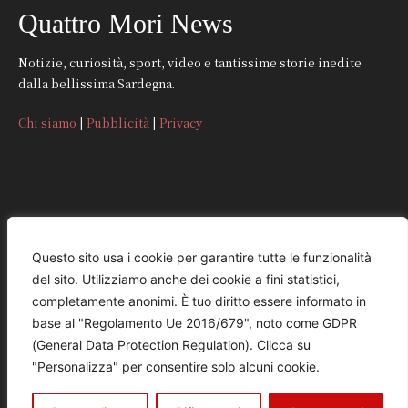
Quattro Mori News
Notizie, curiosità, sport, video e tantissime storie inedite
dalla bellissima Sardegna.
Chi siamo
|
Pubblicità
|
Privacy
CONTATTI
Questo sito usa i cookie per garantire tutte le funzionalità
del sito. Utilizziamo anche dei cookie a fini statistici,
REDAZIONE
completamente anonimi. È tuo diritto essere informato in
redazione@quattromorinews.it
base al "Regolamento Ue 2016/679", noto come GDPR
(General Data Protection Regulation). Clicca su
COMMERCIALE
"Personalizza" per consentire solo alcuni cookie.
commerciale@quattromorinews.it