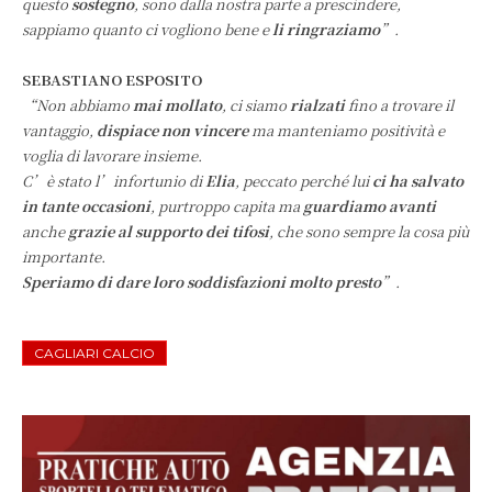
questo
sostegno
, sono dalla nostra parte a prescindere,
sappiamo quanto ci vogliono bene e
li ringraziamo
”.
SEBASTIANO ESPOSITO
“Non abbiamo
mai mollato
, ci siamo
rialzati
fino a trovare il
vantaggio,
dispiace non vincere
ma manteniamo positività e
voglia di lavorare insieme.
C’è stato l’infortunio di
Elia
, peccato perché lui
ci ha salvato
in tante occasioni
, purtroppo capita ma
guardiamo avanti
anche
grazie al supporto dei tifosi
, che sono sempre la cosa più
importante.
Speriamo di dare loro soddisfazioni molto presto
”.
CAGLIARI CALCIO