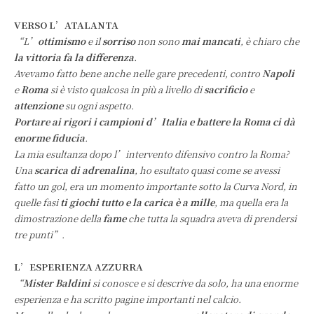
VERSO L’ATALANTA
“L’
ottimismo
e il
sorriso
non sono
mai mancati
, è chiaro che
la vittoria fa la differenza
.
Avevamo fatto bene anche nelle gare precedenti, contro
Napoli
e
Roma
si è visto qualcosa in più a livello di
sacrificio
e
attenzione
su ogni aspetto.
Portare ai rigori i campioni d’Italia e battere la Roma ci dà
enorme fiducia
.
La mia esultanza dopo l’intervento difensivo contro la Roma?
Una
scarica di adrenalina
, ho esultato quasi come se avessi
fatto un gol, era un momento importante sotto la Curva Nord, in
quelle fasi
ti giochi tutto e la carica è a mille
, ma quella era la
dimostrazione della
fame
che tutta la squadra aveva di prendersi
tre punti”.
L’ESPERIENZA AZZURRA
“
Mister Baldini
si conosce e si descrive da solo, ha una enorme
esperienza e ha scritto pagine importanti nel calcio.