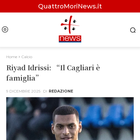
QuattroMoriNews.it
Home
Calcio
Riyad Idrissi: “Il Cagliari è
famiglia”
9 DICEMBRE 2025
DI
REDAZIONE