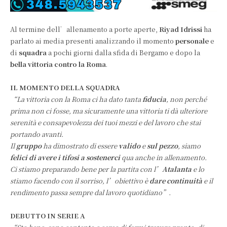
Al termine dell’allenamento a porte aperte,
Riyad Idrissi
ha
parlato ai media presenti analizzando il momento
personale
e
di
squadra
a pochi giorni dalla sfida di Bergamo e dopo la
bella vittoria contro la Roma
.
IL MOMENTO DELLA SQUADRA
“La vittoria con la Roma ci ha dato tanta
fiducia
, non perché
prima non ci fosse, ma sicuramente una vittoria ti dà ulteriore
serenità e consapevolezza dei tuoi mezzi e del lavoro che stai
portando avanti.
Il
gruppo
ha dimostrato di essere
valido
e
sul pezzo
, siamo
felici di avere i tifosi a sostenerci
qua anche in allenamento.
Ci stiamo preparando bene per la partita con l’
Atalanta
e lo
stiamo facendo con il sorriso, l’obiettivo è
dare continuità
e il
rendimento passa sempre dal lavoro quotidiano”.
DEBUTTO IN SERIE A