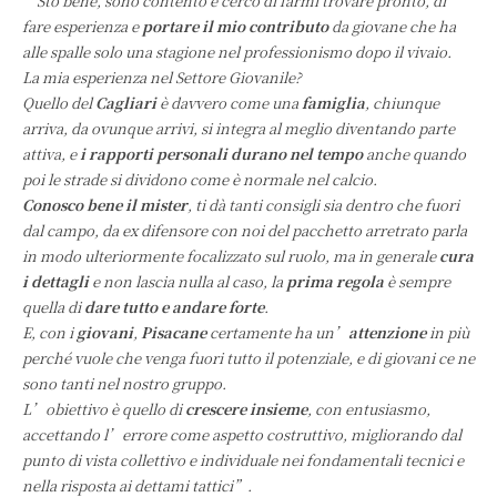
“Sto bene, sono contento e cerco di farmi trovare pronto, di
fare esperienza e
portare il mio contributo
da giovane che ha
alle spalle solo una stagione nel professionismo dopo il vivaio.
La mia esperienza nel Settore Giovanile?
Quello del
Cagliari
è davvero come una
famiglia
, chiunque
arriva, da ovunque arrivi, si integra al meglio diventando parte
attiva, e
i rapporti personali durano nel tempo
anche quando
poi le strade si dividono come è normale nel calcio.
Conosco bene il mister
, ti dà tanti consigli sia dentro che fuori
dal campo, da ex difensore con noi del pacchetto arretrato parla
in modo ulteriormente focalizzato sul ruolo, ma in generale
cura
i dettagli
e non lascia nulla al caso, la
prima regola
è sempre
quella di
dare tutto e andare forte
.
E, con i
giovani
,
Pisacane
certamente ha un’
attenzione
in più
perché vuole che venga fuori tutto il potenziale, e di giovani ce ne
sono tanti nel nostro gruppo.
L’obiettivo è quello di
crescere insieme
, con entusiasmo,
accettando l’errore come aspetto costruttivo, migliorando dal
punto di vista collettivo e individuale nei fondamentali tecnici e
nella risposta ai dettami tattici”.