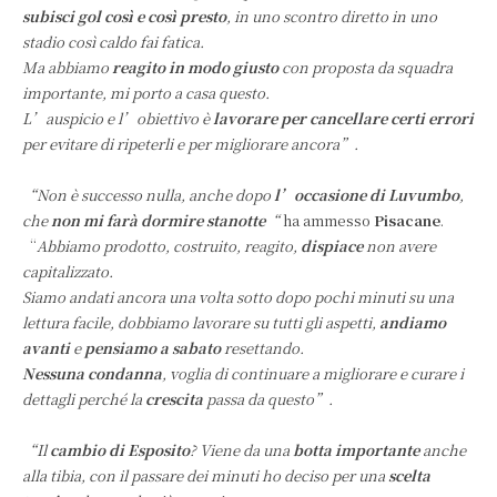
subisci gol così e così presto
, in uno scontro diretto in uno
stadio così caldo fai fatica.
Ma abbiamo
reagito in modo giusto
con proposta da squadra
importante, mi porto a casa questo.
L’auspicio e l’obiettivo è
lavorare per cancellare certi errori
per evitare di ripeterli e per migliorare ancora”.
“Non è successo nulla, anche dopo
l’occasione di Luvumbo
,
che
non mi farà dormire stanotte
“
ha ammesso
Pisacane
.
“
Abbiamo prodotto, costruito, reagito,
dispiace
non avere
capitalizzato.
Siamo andati ancora una volta sotto dopo pochi minuti su una
lettura facile, dobbiamo lavorare su tutti gli aspetti,
andiamo
avanti
e
pensiamo a sabato
resettando.
Nessuna condanna
, voglia di continuare a migliorare e curare i
dettagli perché la
crescita
passa da questo”.
“Il
cambio di Esposito
? Viene da una
botta importante
anche
alla tibia, con il passare dei minuti ho deciso per una
scelta