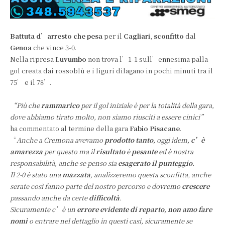
Battuta d’arresto che pesa
per il
Cagliari
,
sconfitto
dal
Genoa
che vince 3-0.
Nella ripresa
Luvumbo
non trova l’1-1 sull’ennesima palla
gol creata dai rossoblù e i liguri dilagano in pochi minuti tra il
75’ e il 78’.
“Più che
rammarico
per il gol iniziale è per la totalità della gara,
dove abbiamo tirato molto, non siamo riusciti a essere cinici”
ha commentato al termine della gara
Fabio Pisacane
.
“
Anche a Cremona avevamo
prodotto tanto
, oggi idem,
c’è
amarezza
per questo ma il
risultato
è
pesante
ed è nostra
responsabilità, anche se penso sia
esagerato il punteggio
.
Il 2-0 è stato una
mazzata
, analizzeremo questa sconfitta, anche
serate così fanno parte del nostro percorso e dovremo
crescere
passando anche da certe
difficoltà
.
Sicuramente c’è un
errore evidente di reparto
,
non amo fare
nomi
o entrare nel dettaglio in questi casi, sicuramente se