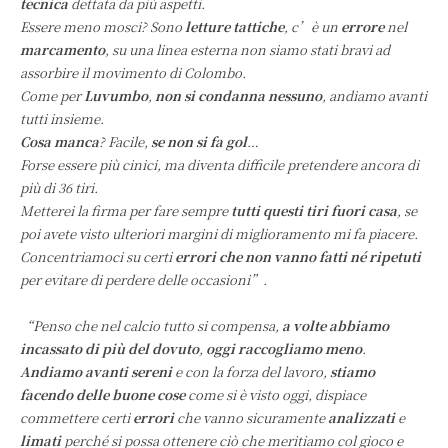
tecnica
dettata da più aspetti.
Essere meno mosci? Sono
letture tattiche
, c’è un
errore
nel
marcamento
, su una linea esterna non siamo stati bravi ad
assorbire il movimento di Colombo.
Come per
Luvumbo
,
non si condanna nessuno
, andiamo avanti
tutti insieme.
Cosa manca
? Facile,
se non si fa gol
…
Forse essere più cinici, ma diventa difficile pretendere ancora di
più di 36 tiri.
Metterei la firma per fare sempre
tutti questi tiri fuori casa
, se
poi avete visto ulteriori margini di miglioramento mi fa piacere.
Concentriamoci su certi
errori che non vanno fatti né ripetuti
per evitare di perdere delle occasioni”.
“Penso che nel calcio tutto si compensa,
a volte abbiamo
incassato di più del dovuto
,
oggi raccogliamo meno
.
Andiamo avanti sereni
e con la forza del lavoro,
stiamo
facendo delle buone cose
come si è visto oggi, dispiace
commettere certi
errori
che vanno sicuramente
analizzati
e
limati
perché si possa ottenere ciò che meritiamo col gioco e