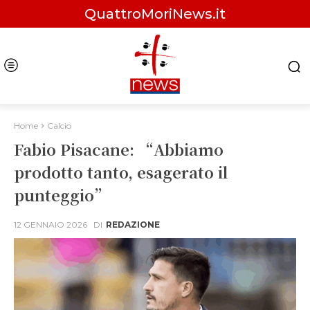
QuattroMoriNews.it
Home
Calcio
Fabio Pisacane: “Abbiamo
prodotto tanto, esagerato il
punteggio”
12 GENNAIO 2026
DI
REDAZIONE