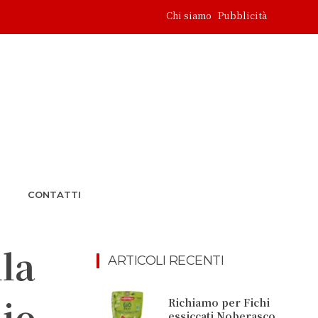
Chi siamo
Pubblicità
CONTATTI
la
ARTICOLI RECENTI
io
Richiamo per Fichi
essiccati Noberasco