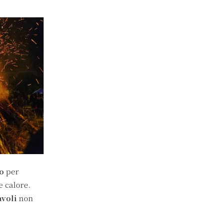
co
per
e calore.
avoli
non