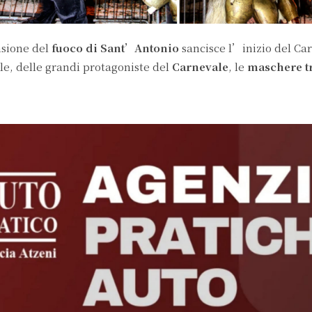
nsione del
fuoco di Sant’Antonio
sancisce l’inizio del Ca
iale, delle grandi protagoniste del
Carnevale
, le
maschere t