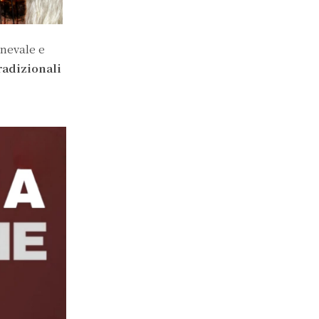
rnevale e
radizionali