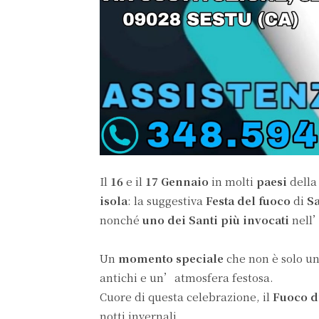
Il
16
e il
17 Gennaio
in molti
paesi
dell
isola
: la suggestiva
Festa del fuoco
di
S
nonché
uno dei Santi più invocati
nell’
Un
momento speciale
che non è solo u
antichi e un’atmosfera festosa.
Cuore di questa celebrazione, il
Fuoco d
notti invernali.