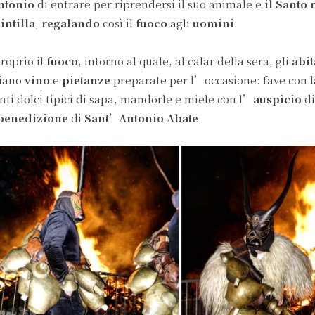
ntonio
di entrare per riprendersi il suo animale e
il Santo 
intilla
,
regalando
così il
fuoco
agli
uomini
.
roprio il
fuoco
, intorno al quale, al calar della sera, gli
abit
biano
vino
e
pietanze
preparate per l’occasione: fave con 
tanti dolci tipici di sapa, mandorle e miele con l’
auspicio
di
benedizione
di
Sant’Antonio Abate
.