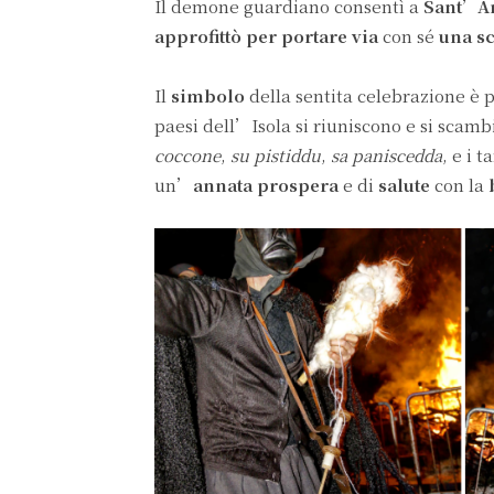
Il demone guardiano consentì a
Sant’A
approfittò per portare via
con sé
una sc
Il
simbolo
della sentita celebrazione è p
paesi dell’Isola si riuniscono e si scam
coccone
,
su pistiddu
,
sa paniscedda
, e i 
un’
annata prospera
e di
salute
con la