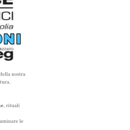
 della nostra
ltura,
ne
, rituali
luminare le