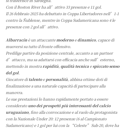
si trasferisce in Sardegna.
Con il Boston River ha all’attivo 33 presenze e 11 gol.
Il 26 febbraio 2025 ha debuttato in Coppa Libertadores nell’1-1
contro la Ñublense, mentre in Coppa Sudamericana sono 4 le
presenze con 2 gol all’attivo.
Albarracín
è un attaccante
moderno
e
dinamico
, capace di
muoversi su tutto il fronte offensivo.
Predilige partire da posizione centrale, accanto a un partner
d’attacco, ma sa adattarsi con efficacia anche sull’esterno,
mettendo in mostra
rapidità
,
qualità tecnica
e
spiccato senso
del gol
.
Giocatore di
talento
e
personalità
, abbina ottime doti di
finalizzazione a una naturale capacità di partecipare alla
manovra.
Le sue prestazioni lo hanno rapidamente portato a essere
considerato
uno dei prospetti più interessanti del calcio
uruguaiano
, fino alla convocazione e al ruolo da protagonista
con la Nazionale Under 20: 12 presenze (6 al Campionato
Sudamericano) e 1 gol per lui con la “Celeste” Sub-20, dove ha