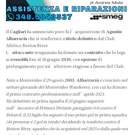
Il
Cagliari
ha annunciato poco fa l’acquisizione di
Agustín
Albarracín
che si trasferisce a
titolo definitivo
dal Club
Atlético Boston River.
L’
attaccante
uruguaiano ha firmato un
contratto
che lo lega
ai
rossoblù
fino al 30 giugno
2030
, con
opzione
di
prolungamento per un’ulteriore stagione a favore del Club.
Nato a Montevideo il 29 agosto
2005
,
Albarracín
è cresciuto nel
settore giovanile del Montevideo Wanderers, con cui ha firmato
il primo contratto professionistico nell’aprile 2023.
Ha debuttato in prima squadra il 24 giugno seguente
nell’incontro di Primera División pareggiato 0-0 contro il
Peñarol; il 23 luglio ha segnato il suo primo gol in prima squadra
(44 presenze e 2 gol in totale) decidendo la trasferta contro il
Boston River, squadra che lo acquisterà nel 2025 e dalla quale ora