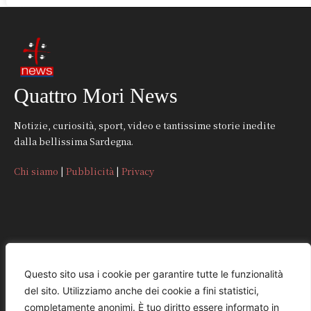
Quattro Mori News
Notizie, curiosità, sport, video e tantissime storie inedite
dalla bellissima Sardegna.
Chi siamo
|
Pubblicità
|
Privacy
CONTATTI
Questo sito usa i cookie per garantire tutte le funzionalità
del sito. Utilizziamo anche dei cookie a fini statistici,
REDAZIONE
completamente anonimi. È tuo diritto essere informato in