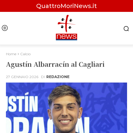
QuattroMoriNews.it
Home
Calcio
Agustín Albarracín al Cagliari
27 GENNAIO 2026
DI
REDAZIONE