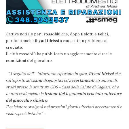
Cattive notizie per i
rossoblù
che, dopo
Belotti
e
Felici
,
perdono anche
Riyad Idrissi
a causa di un problema al
crociato
.
Il club rossoblù ha pubblicato un aggiornamento circa le
condizioni
del giocatore.
“A seguito dell’infortunio riportato in gara,
Riyad Idrissi
si è
sottoposto ad
esami
diagnostici ed
accertamenti
strumentali,
svolti presso la struttura CDS – Casa della Salute di Cagliari, che
hanno evidenziato la
lesione del legamento crociato anteriore
del ginocchio sinistro
.
Il calciatore svolgerà nei prossimi giorni ulteriori accertamenti e
visite specialistiche”.