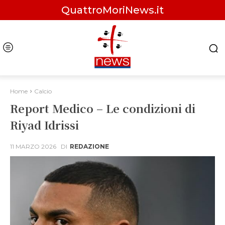
QuattroMoriNews.it
Home
Calcio
Report Medico – Le condizioni di
Riyad Idrissi
11 MARZO 2026
DI
REDAZIONE