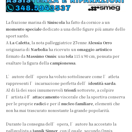
La frazione marina di
Siniscola
ha fatto da cornice a un
momento speciale
dedicato a una delle figure più amate dello
sport sardo.
A
La Caletta
, la nota palleggiatrice
27
enne
Alessia Orro
originaria di
Narbolia
ha ricevuto un
omaggio artistico
firmato da
Massimo Onnis
: una
tela
115 x 90 cm, pensata per
esaltare la figura della
campionessa
.
L’autore dell’opera ha voluto sottolineare come l’atleta
rappresenti l’incarnazione perfetta dell’
identità sarda
.
Al di là dei suoi innumerevoli
trionfi
sottorete, a colpire
l’artista è
l’attaccamento
viscerale che la sportiva conserva
per le proprie
radici
e per il
nucleo familiare
, elementi che
non ha mai trascurato nonostante la grande popolarità.
Durante la consegna dell’opera, l’autore ha accostato la
pallavolista a
Jannik Sinner
, con il quale, secondo Onnis,