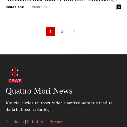
Redazione
-
2 Ottobre 2022
0
1
2
Quattro Mori News
Notizie, curiosità, sport, video e tantissime storie inedite
dalla bellissima Sardegna.
Chi siamo
|
Pubblicità
|
Privacy