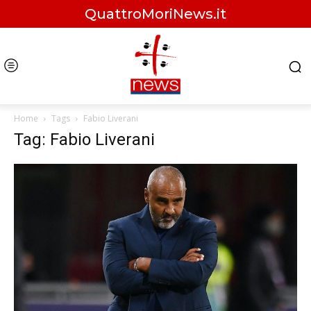
QuattroMoriNews.it
Home
Tags
Fabio Liverani
Tag: Fabio Liverani