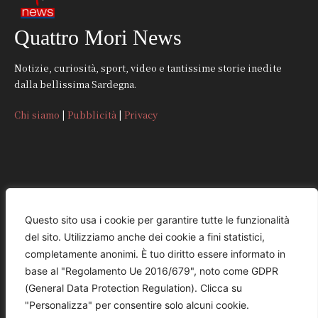
Quattro Mori News
Notizie, curiosità, sport, video e tantissime storie inedite
dalla bellissima Sardegna.
Chi siamo
|
Pubblicità
|
Privacy
CONTATTI
Questo sito usa i cookie per garantire tutte le funzionalità
del sito. Utilizziamo anche dei cookie a fini statistici,
REDAZIONE
completamente anonimi. È tuo diritto essere informato in
redazione@quattromorinews.it
base al "Regolamento Ue 2016/679", noto come GDPR
(General Data Protection Regulation). Clicca su
COMMERCIALE
"Personalizza" per consentire solo alcuni cookie.
commerciale@quattromorinews.it