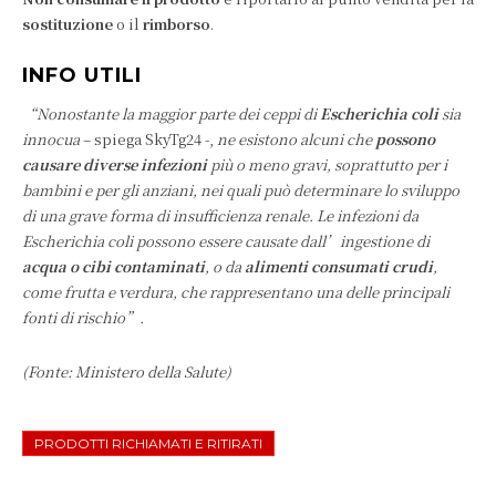
sostituzione
o il
rimborso
.
INFO UTILI
“Nonostante la maggior parte dei ceppi di
Escherichia coli
sia
innocua
– spiega SkyTg24 -,
ne esistono alcuni che
possono
causare diverse infezioni
più o meno gravi, soprattutto per i
bambini e per gli anziani, nei quali può determinare lo sviluppo
di una grave forma di insufficienza renale. Le infezioni da
Escherichia coli possono essere causate dall’ingestione di
acqua o cibi contaminati
, o da
alimenti consumati crudi
,
come frutta e verdura, che rappresentano una delle principali
fonti di rischio”.
(Fonte: Ministero della Salute)
PRODOTTI RICHIAMATI E RITIRATI