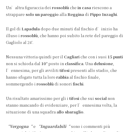
Un’altra figuraccia dei
rossoblù
che
in casa
riescono a
strappare
solo un pareggio
alla
Reggina
di
Pippo Inzaghi
.
Il gol di
Lapadula
dopo due minuti dal fischio d’inizio ha
illuso i
rossoblù
, che hanno poi subito la rete del pareggio di
Gagliolo al 24′.
Nessuna vittoria quindi per il
Cagliari
che con i suoi
15 punti
non si schioda dal
10
° posto in
classifica
. Una
delusione
,
l’ennesima, per gli avviliti
tifosi
presenti allo stadio, che
hanno sfogato tutta la loro
rabbia
al fischio finale,
sommergendo i
rossoblù
di sonori
fischi
.
Un risultato amarissimo per gli i
tifosi
che sui
social
non
stanno mancando di evidenziare, per l’ennesima volta, la
situazione di una squadra
allo sbaraglio
.
“
Vergogna
“
e
“
Inguardabili
“
sono i commenti più