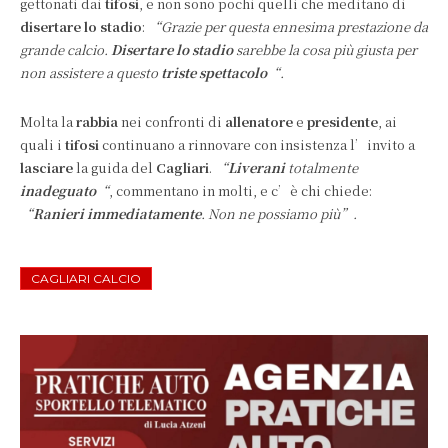
gettonati dai
tifosi
, e non sono pochi quelli che meditano di
disertare lo stadio
:
“Grazie per questa ennesima prestazione da
grande calcio.
Disertare lo stadio
sarebbe la cosa più giusta per
non assistere a questo
triste spettacolo
“.
Molta la
rabbia
nei confronti di
allenatore
e
presidente
, ai
quali i
tifosi
continuano a rinnovare con insistenza l’invito a
lasciare
la guida del
Cagliari
.
“
Liverani
totalmente
inadeguato
“
, commentano in molti, e c’è chi chiede:
“
Ranieri immediatamente
. Non ne possiamo più”.
CAGLIARI CALCIO