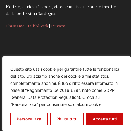
Notizie, curiosità, sport, video e tantissime storie inedite
dalla bellissima Sardegna.
Chi siamo
|
Pubblicità
|
Privacy
CONTATTI
Questo sito usa i cookie per garantire tutte le funzionalità
del sito. Utilizziamo anche dei cookie a fini statistici,
REDAZIONE
completamente anonimi. È tuo diritto essere informato in
redazione@quattromorinews.it
base al "Regolamento Ue 2016/679", noto come GDPR
(General Data Protection Regulation). Clicca su
COMMERCIALE
"Personalizza" per consentire solo alcuni cookie.
commerciale@quattromorinews.it
Personalizza
Rifiuta tutti
Accetta tutti