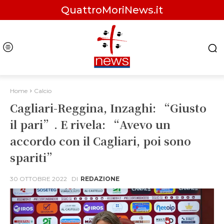
QuattroMoriNews.it
Home
Calcio
Cagliari-Reggina, Inzaghi: “Giusto
il pari”. E rivela: “Avevo un
accordo con il Cagliari, poi sono
spariti”
30 OTTOBRE 2022
DI
REDAZIONE