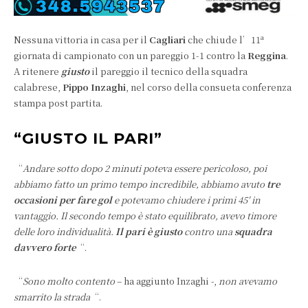
a
Nessuna vittoria in casa per il
Cagliari
che chiude l’11
giornata di campionato con un pareggio 1-1 contro la
Reggina
.
A ritenere
giusto
il pareggio il tecnico della squadra
calabrese,
Pippo Inzaghi
, nel corso della consueta conferenza
stampa post partita.
“GIUSTO IL PARI”
“
Andare sotto dopo 2 minuti poteva essere pericoloso, poi
abbiamo fatto un primo tempo incredibile, abbiamo avuto
tre
occasioni per fare gol
e potevamo chiudere i primi 45′ in
vantaggio. Il secondo tempo è stato equilibrato, avevo timore
delle loro individualità.
Il pari è giusto
contro una
squadra
davvero forte
“.
“
Sono molto contento
– ha aggiunto Inzaghi -,
non avevamo
smarrito la strada
“.