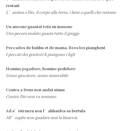
restant
L’anima a Dio, il corpo alla terra, i beni a quelli che restano
Un anzone guastat totu su masone
Una pecora malato guasta tutto il gregge
Peccados de babbu et de mama, fizos los pianghent
I peccati dei genitori li piangono i figli
Homine jogadore, homine pedidore
Uomo giocatore, uomo miserabile
Contra a Deus non andat niunu
Contro Dio non va nessuno
Ad s’istranzu non l’abbaides sa bertula
All’ospite non guadare mai la bisaccia