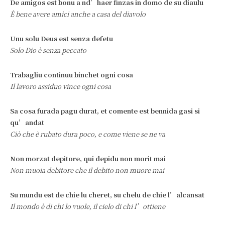
De amigos est bonu a nd’haer finzas in domo de su diaulu
È bene avere amici anche a casa del diavolo
Unu solu Deus est senza defetu
Solo Dio è senza peccato
Trabagliu continuu binchet ogni cosa
Il lavoro assiduo vince ogni cosa
Sa cosa furada pagu durat, et comente est bennida gasi si
qu’andat
Ciò che è rubato dura poco, e come viene se ne va
Non morzat depitore, qui depidu non morit mai
Non muoia debitore che il debito non muore mai
Su mundu est de chie lu cheret, su chelu de chie l’alcansat
Il mondo è di chi lo vuole, il cielo di chi l’ottiene